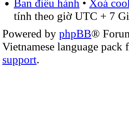
Ban điều hành
•
Xoá cook
tính theo giờ UTC + 7 G
Powered by
phpBB
® Foru
Vietnamese language pack 
support
.