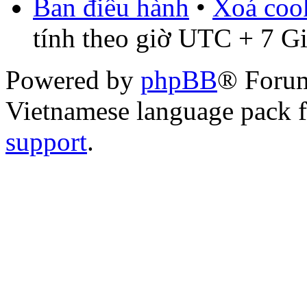
Ban điều hành
•
Xoá cook
tính theo giờ UTC + 7 G
Powered by
phpBB
® Foru
Vietnamese language pack 
support
.