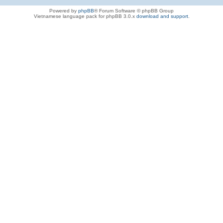
Powered by
phpBB
® Forum Software © phpBB Group
Vietnamese language pack for phpBB 3.0.x
download and support
.