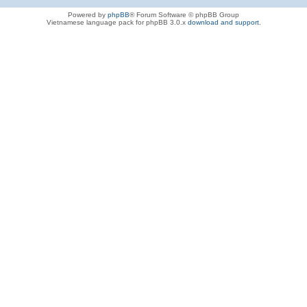
Powered by
phpBB
® Forum Software © phpBB Group
Vietnamese language pack for phpBB 3.0.x
download and support
.