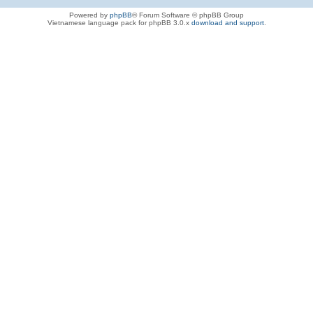
Powered by
phpBB
® Forum Software © phpBB Group
Vietnamese language pack for phpBB 3.0.x
download and support
.