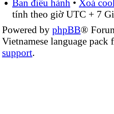
Ban điều hành
•
Xoá cook
tính theo giờ UTC + 7 G
Powered by
phpBB
® Foru
Vietnamese language pack 
support
.