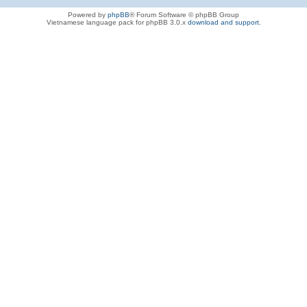
Powered by
phpBB
® Forum Software © phpBB Group
Vietnamese language pack for phpBB 3.0.x
download and support
.