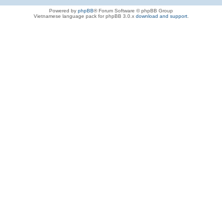
Powered by
phpBB
® Forum Software © phpBB Group
Vietnamese language pack for phpBB 3.0.x
download and support
.