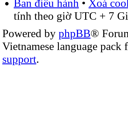
Ban điều hành
•
Xoá cook
tính theo giờ UTC + 7 G
Powered by
phpBB
® Foru
Vietnamese language pack 
support
.