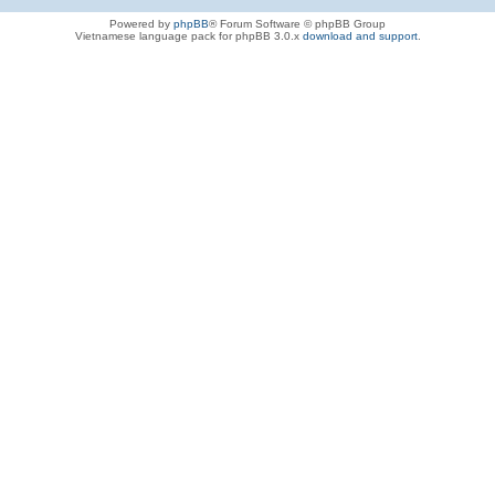
Powered by
phpBB
® Forum Software © phpBB Group
Vietnamese language pack for phpBB 3.0.x
download and support
.