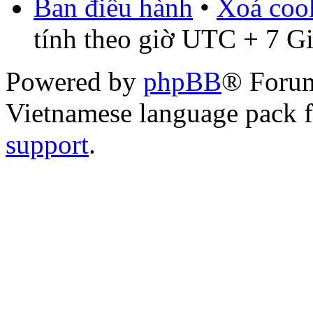
Ban điều hành
•
Xoá cook
tính theo giờ UTC + 7 G
Powered by
phpBB
® Foru
Vietnamese language pack 
support
.