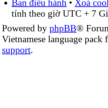
Ban điều hành
•
Xoá cook
tính theo giờ UTC + 7 G
Powered by
phpBB
® Foru
Vietnamese language pack 
support
.