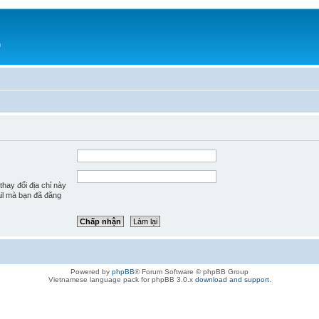
h
hay đổi địa chỉ này
ail mà bạn đã đăng
Powered by
phpBB
® Forum Software © phpBB Group
Vietnamese language pack for phpBB 3.0.x
download and support
.