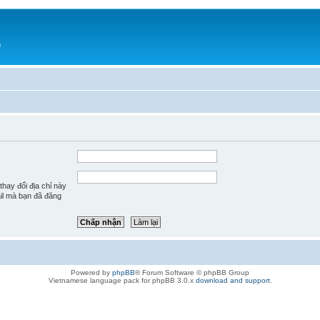
h
hay đổi địa chỉ này
ail mà bạn đã đăng
Powered by
phpBB
® Forum Software © phpBB Group
Vietnamese language pack for phpBB 3.0.x
download and support
.