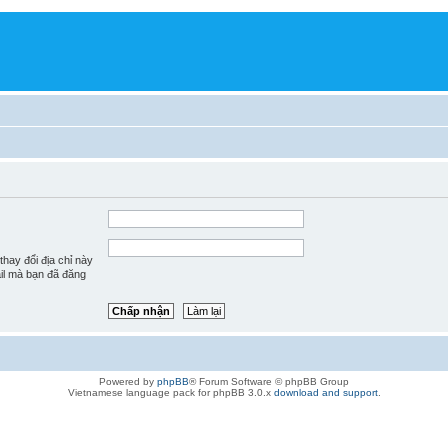
hay đổi địa chỉ này
ail mà bạn đã đăng
Powered by
phpBB
® Forum Software © phpBB Group
Vietnamese language pack for phpBB 3.0.x
download and support
.