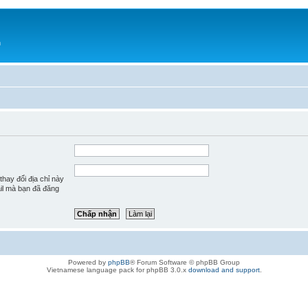
h
hay đổi địa chỉ này
ail mà bạn đã đăng
Powered by
phpBB
® Forum Software © phpBB Group
Vietnamese language pack for phpBB 3.0.x
download and support
.