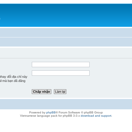
h
hay đổi địa chỉ này
ail mà bạn đã đăng
Powered by
phpBB
® Forum Software © phpBB Group
Vietnamese language pack for phpBB 3.0.x
download and support
.