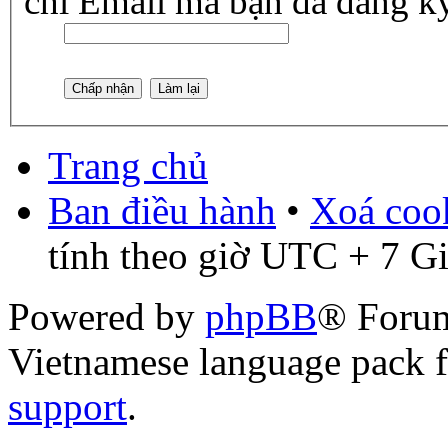
chỉ Email mà bạn đã đăng ký
Trang chủ
Ban điều hành
•
Xoá cook
tính theo giờ UTC + 7 G
Powered by
phpBB
® Foru
Vietnamese language pack 
support
.