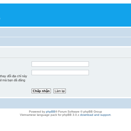
h
hay đổi địa chỉ này
ail mà bạn đã đăng
Powered by
phpBB
® Forum Software © phpBB Group
Vietnamese language pack for phpBB 3.0.x
download and support
.