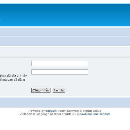
h
hay đổi địa chỉ này
ail mà bạn đã đăng
Powered by
phpBB
® Forum Software © phpBB Group
Vietnamese language pack for phpBB 3.0.x
download and support
.