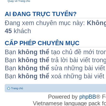
Quay về Trang chủ
AI ĐANG TRỰC TUYẾN?
Đang xem chuyên mục này:
Không
45
khách
CẤP PHÉP CHUYÊN MỤC
Bạn
không thể
tạo chủ đề mới tro
Bạn
không thể
trả lời bài viết tro
Bạn
không thể
sửa những bài viết
Bạn
không thể
xoá những bài viết
Trang chủ
Powered by
phpBB
® F
Vietnamese language pack f