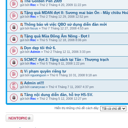
The Golden Pen 2009
gửi bởi
Rec
» Thứ 2 Tháng 4 20, 2009 11:22 pm
Tặng quà MDAN đợt II: Sương mai bản Ón - Mây chiều H
gửi bởi
Rec
» Thứ 2 Tháng 12 29, 2008 12:52 pm
Thông báo về việc QBO sử dụng diễn đàn mới
gửi bởi
focus
» Thứ 7 Tháng 12 27, 2008 4:53 am
Tặng quà Mùa Đông Ấm Nồng - Đợt I
gửi bởi
Rec
» Thứ 5 Tháng 12 18, 2008 8:06 pm
Dọn dẹp tối thứ 6.
gửi bởi
Admin
» Thứ 2 Tháng 12 11, 2006 3:33 pm
SCMCT đợt 2: Tặng sách tại Tân - Thượng trạch
gửi bởi
Rec
» Thứ 5 Tháng 9 11, 2008 1:22 pm
Vi phạm quyền riêng tư
gửi bởi
nguoinguon
» Thứ 6 Tháng 10 31, 2008 9:18 am
Admin ơi!!!
gửi bởi
canaryxao
» Thứ 4 Tháng 7 11, 2007 4:37 pm
Tăng nội dung diễn đàn, hỗ trợ HS-SV.
gửi bởi
Rec
» Thứ 2 Tháng 5 12, 2008 12:27 pm
Hiển thị những chủ đề cách đây:
Tạo chủ đề mới