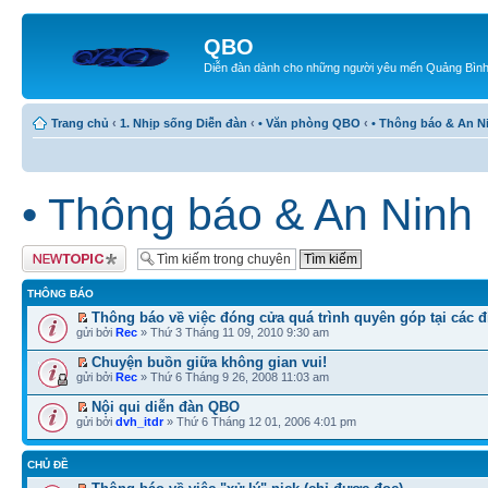
QBO
Diễn đàn dành cho những người yêu mến Quảng Bìn
Trang chủ
‹
1. Nhịp sống Diễn đàn
‹
• Văn phòng QBO
‹
• Thông báo & An N
• Thông báo & An Ninh
Tạo chủ đề mới
THÔNG BÁO
Thông báo về việc đóng cửa quá trình quyên góp tại các 
gửi bởi
Rec
» Thứ 3 Tháng 11 09, 2010 9:30 am
Chuyện buồn giữa không gian vui!
gửi bởi
Rec
» Thứ 6 Tháng 9 26, 2008 11:03 am
Nội qui diễn đàn QBO
gửi bởi
dvh_itdr
» Thứ 6 Tháng 12 01, 2006 4:01 pm
CHỦ ĐỀ