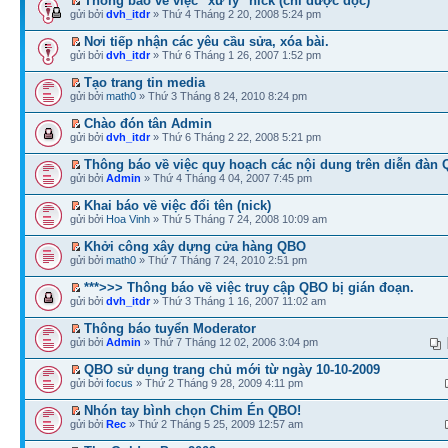
Thông báo về việc "xử lý" nick (chỉ được đọc)
gửi bởi
dvh_itdr
» Thứ 4 Tháng 2 20, 2008 5:24 pm
Nơi tiếp nhận các yêu cầu sửa, xóa bài.
gửi bởi
dvh_itdr
» Thứ 6 Tháng 1 26, 2007 1:52 pm
Tạo trang tin media
gửi bởi
math0
» Thứ 3 Tháng 8 24, 2010 8:24 pm
Chào đón tân Admin
gửi bởi
dvh_itdr
» Thứ 6 Tháng 2 22, 2008 5:21 pm
Thông báo về việc quy hoạch các nội dung trên diễn đàn
gửi bởi
Admin
» Thứ 4 Tháng 4 04, 2007 7:45 pm
Khai báo về việc đổi tên (nick)
gửi bởi
Hoa Vinh
» Thứ 5 Tháng 7 24, 2008 10:09 am
Khởi công xây dựng cửa hàng QBO
gửi bởi
math0
» Thứ 7 Tháng 7 24, 2010 2:51 pm
***>>> Thông báo về việc truy cập QBO bị gián đoạn.
gửi bởi
dvh_itdr
» Thứ 3 Tháng 1 16, 2007 11:02 am
Thông báo tuyển Moderator
gửi bởi
Admin
» Thứ 7 Tháng 12 02, 2006 3:04 pm
QBO sử dụng trang chủ mới từ ngày 10-10-2009
gửi bởi
focus
» Thứ 2 Tháng 9 28, 2009 4:11 pm
Nhón tay bình chọn Chim Én QBO!
gửi bởi
Rec
» Thứ 2 Tháng 5 25, 2009 12:57 am