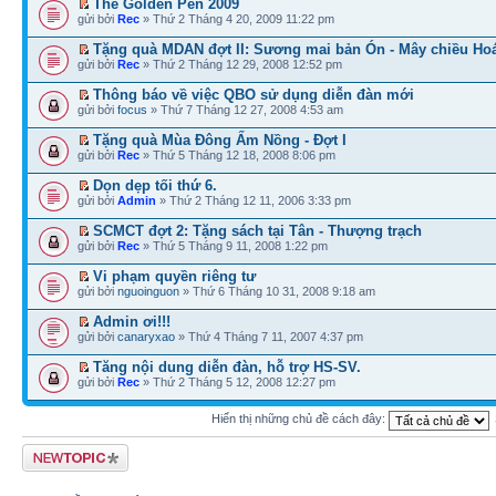
The Golden Pen 2009
gửi bởi
Rec
» Thứ 2 Tháng 4 20, 2009 11:22 pm
Tặng quà MDAN đợt II: Sương mai bản Ón - Mây chiều H
gửi bởi
Rec
» Thứ 2 Tháng 12 29, 2008 12:52 pm
Thông báo về việc QBO sử dụng diễn đàn mới
gửi bởi
focus
» Thứ 7 Tháng 12 27, 2008 4:53 am
Tặng quà Mùa Đông Ấm Nồng - Đợt I
gửi bởi
Rec
» Thứ 5 Tháng 12 18, 2008 8:06 pm
Dọn dẹp tối thứ 6.
gửi bởi
Admin
» Thứ 2 Tháng 12 11, 2006 3:33 pm
SCMCT đợt 2: Tặng sách tại Tân - Thượng trạch
gửi bởi
Rec
» Thứ 5 Tháng 9 11, 2008 1:22 pm
Vi phạm quyền riêng tư
gửi bởi
nguoinguon
» Thứ 6 Tháng 10 31, 2008 9:18 am
Admin ơi!!!
gửi bởi
canaryxao
» Thứ 4 Tháng 7 11, 2007 4:37 pm
Tăng nội dung diễn đàn, hỗ trợ HS-SV.
gửi bởi
Rec
» Thứ 2 Tháng 5 12, 2008 12:27 pm
Hiển thị những chủ đề cách đây:
Tạo chủ đề mới