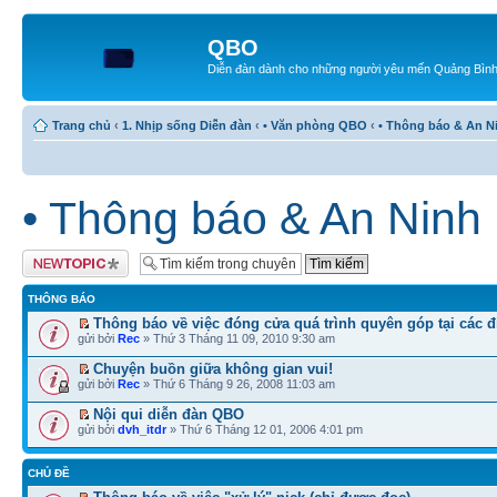
QBO
Diễn đàn dành cho những người yêu mến Quảng Bìn
Trang chủ
‹
1. Nhịp sống Diễn đàn
‹
• Văn phòng QBO
‹
• Thông báo & An N
• Thông báo & An Ninh
Tạo chủ đề mới
THÔNG BÁO
Thông báo về việc đóng cửa quá trình quyên góp tại các 
gửi bởi
Rec
» Thứ 3 Tháng 11 09, 2010 9:30 am
Chuyện buồn giữa không gian vui!
gửi bởi
Rec
» Thứ 6 Tháng 9 26, 2008 11:03 am
Nội qui diễn đàn QBO
gửi bởi
dvh_itdr
» Thứ 6 Tháng 12 01, 2006 4:01 pm
CHỦ ĐỀ