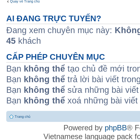
Quay về Trang chủ
AI ĐANG TRỰC TUYẾN?
Đang xem chuyên mục này:
Không
45
khách
CẤP PHÉP CHUYÊN MỤC
Bạn
không thể
tạo chủ đề mới tro
Bạn
không thể
trả lời bài viết tro
Bạn
không thể
sửa những bài viết
Bạn
không thể
xoá những bài viết
Trang chủ
Powered by
phpBB
® F
Vietnamese language pack f