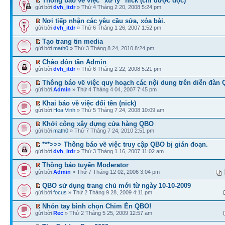
Thông báo về việc "xử lý" nick (chỉ được đọc)
gửi bởi
dvh_itdr
» Thứ 4 Tháng 2 20, 2008 5:24 pm
Nơi tiếp nhận các yêu cầu sửa, xóa bài.
gửi bởi
dvh_itdr
» Thứ 6 Tháng 1 26, 2007 1:52 pm
Tạo trang tin media
gửi bởi
math0
» Thứ 3 Tháng 8 24, 2010 8:24 pm
Chào đón tân Admin
gửi bởi
dvh_itdr
» Thứ 6 Tháng 2 22, 2008 5:21 pm
Thông báo về việc quy hoạch các nội dung trên diễn đàn
gửi bởi
Admin
» Thứ 4 Tháng 4 04, 2007 7:45 pm
Khai báo về việc đổi tên (nick)
gửi bởi
Hoa Vinh
» Thứ 5 Tháng 7 24, 2008 10:09 am
Khởi công xây dựng cửa hàng QBO
gửi bởi
math0
» Thứ 7 Tháng 7 24, 2010 2:51 pm
***>>> Thông báo về việc truy cập QBO bị gián đoạn.
gửi bởi
dvh_itdr
» Thứ 3 Tháng 1 16, 2007 11:02 am
Thông báo tuyển Moderator
gửi bởi
Admin
» Thứ 7 Tháng 12 02, 2006 3:04 pm
QBO sử dụng trang chủ mới từ ngày 10-10-2009
gửi bởi
focus
» Thứ 2 Tháng 9 28, 2009 4:11 pm
Nhón tay bình chọn Chim Én QBO!
gửi bởi
Rec
» Thứ 2 Tháng 5 25, 2009 12:57 am