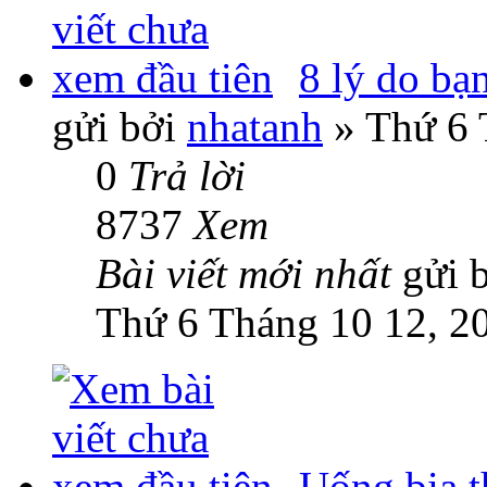
8 lý do bạ
gửi bởi
nhatanh
» Thứ 6 
0
Trả lời
8737
Xem
Bài viết mới nhất
gửi 
Thứ 6 Tháng 10 12, 2
Uống bia t