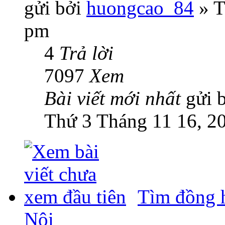
gửi bởi
huongcao_84
» T
pm
4
Trả lời
7097
Xem
Bài viết mới nhất
gửi 
Thứ 3 Tháng 11 16, 2
Tìm đồng h
Nội