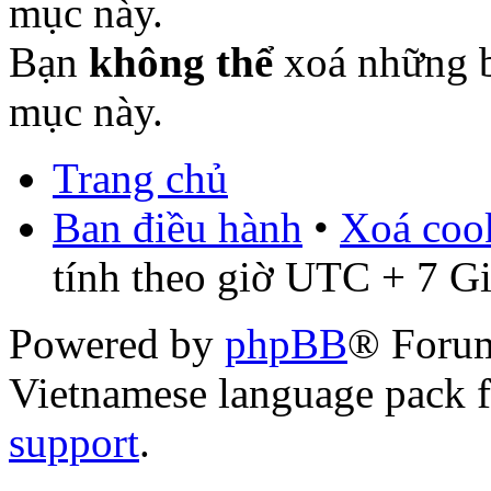
mục này.
Bạn
không thể
xoá những b
mục này.
Trang chủ
Ban điều hành
•
Xoá cook
tính theo giờ UTC + 7 G
Powered by
phpBB
® Foru
Vietnamese language pack 
support
.