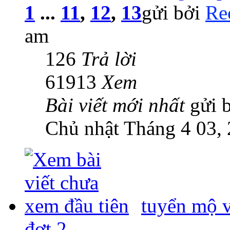
1
...
11
,
12
,
13
gửi bởi
Re
am
126
Trả lời
61913
Xem
Bài viết mới nhất
gửi 
Chủ nhật Tháng 4 03,
tuyển mộ 
đợt 2