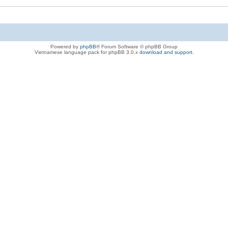
Powered by
phpBB
® Forum Software © phpBB Group
Vietnamese language pack for phpBB 3.0.x
download and support
.