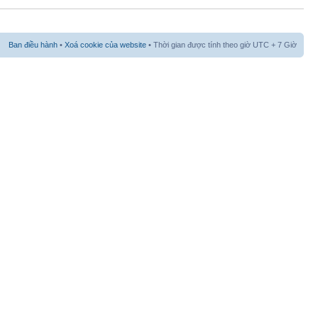
Ban điều hành
•
Xoá cookie của website
• Thời gian được tính theo giờ UTC + 7 Giờ