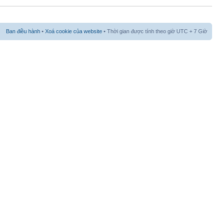
Ban điều hành
•
Xoá cookie của website
• Thời gian được tính theo giờ UTC + 7 Giờ