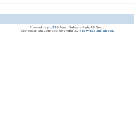
Powered by
phpBB
® Forum Software © phpBB Group
Vietnamese language pack for phpBB 3.0.x
download and support
.