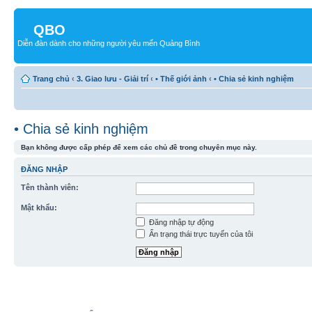
QBO
Diễn đàn dành cho những người yêu mến Quảng Bình
Trang chủ
‹
3. Giao lưu - Giải trí
‹
• Thế giới ảnh
‹
• Chia sẻ kinh nghiệm
• Chia sẻ kinh nghiệm
Bạn không được cấp phép để xem các chủ đề trong chuyên mục này.
ĐĂNG NHẬP
Tên thành viên:
Mật khẩu:
Đăng nhập tự động
Ẩn trạng thái trực tuyến của tôi