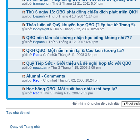
gửi bởi
trancuong
» Thứ 2 Tháng 11 21, 2011 5:04 pm
Thứ 6 ngày 13: QBO phát động chiến dịch phát triển QKH
gửi bởi
Bepanh
» Thứ 6 Tháng 4 13, 2007 1:14 pm
Thảo luận về Quỹ khuyến học QBO (Tiếp tục từ Trang 5).
gửi bởi
lonelynight
» Thứ 5 Tháng 2 22, 2007 10:58 pm
QBO nên làm cái chứng nhận học bổng không nhỉ???
gửi bởi
Bepanh
» Thứ 5 Tháng 4 12, 2007 6:40 pm
QKH-QBO: Một năm nhìn lại & Cao kiến tương lai?
gửi bởi
Rec
» Chủ nhật Tháng 5 11, 2008 3:34 pm
Quỹ Tiếp Sức - Giới thiệu và đề nghị hợp tác với QBO
gửi bởi
ngautuan
» Thứ 3 Tháng 4 15, 2008 2:09 pm
Alumni - Comments
gửi bởi
Rec
» Chủ nhật Tháng 3 02, 2008 10:24 pm
Học bổng QBO: Mỗi suất bao nhiêu thì hợp lý?
gửi bởi
Rec
» Thứ 5 Tháng 4 12, 2007 2:52 pm
Hiển thị những chủ đề cách đây:
Tạo chủ đề mới
Quay về Trang chủ