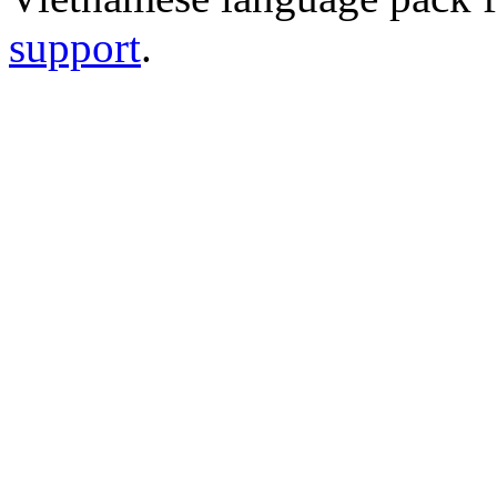
support
.