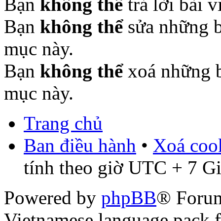
Bạn
không thể
trả lời bài 
Bạn
không thể
sửa những b
mục này.
Bạn
không thể
xoá những b
mục này.
Trang chủ
Ban điều hành
•
Xoá cook
tính theo giờ UTC + 7 G
Powered by
phpBB
® Foru
Vietnamese language pack 