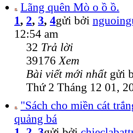
Lãng quên Mò o ồ ồ.
1
,
2
,
3
,
4
gửi bởi
nguoing
12:54 am
32
Trả lời
39176
Xem
Bài viết mới nhất
gửi 
Thứ 2 Tháng 12 01, 2
"Sách cho miền cát trắ
quảng bá
1
,
2
,
3
gửi bởi
chieclabat