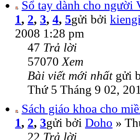
Sổ tay dành cho người 
1
,
2
,
3
,
4
,
5
gửi bởi
kieng
2008 1:28 pm
47
Trả lời
57070
Xem
Bài viết mới nhất
gửi 
Thứ 5 Tháng 9 02, 20
Sách giáo khoa cho miề
1
,
2
,
3
gửi bởi
Doho
» Th
22
Trả lời