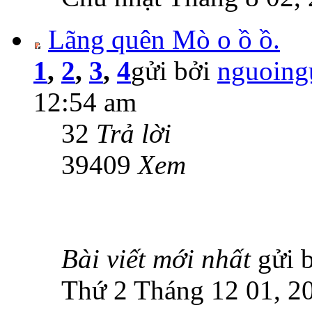
Lãng quên Mò o ồ ồ.
1
,
2
,
3
,
4
gửi bởi
nguoing
12:54 am
32
Trả lời
39409
Xem
Bài viết mới nhất
gửi 
Thứ 2 Tháng 12 01, 2