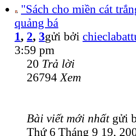
"Sách cho miền cát trắ
quảng bá
1
,
2
,
3
gửi bởi
chieclabat
3:59 pm
20
Trả lời
26794
Xem
Bài viết mới nhất
gửi 
Thứ 6 Tháng 9 19, 20