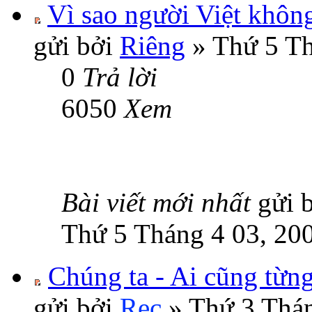
Vì sao người Việt khôn
gửi bởi
Riêng
» Thứ 5 Th
0
Trả lời
6050
Xem
Bài viết mới nhất
gửi 
Thứ 5 Tháng 4 03, 20
Chúng ta - Ai cũng từng
gửi bởi
Rec
» Thứ 3 Thán