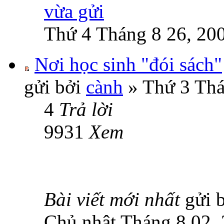
Thứ 4 Tháng 8 26, 20
Nơi học sinh "đói sách"
gửi bởi
cành
» Thứ 3 Thá
4
Trả lời
9931
Xem
Bài viết mới nhất
gửi 
Chủ nhật Tháng 8 02,