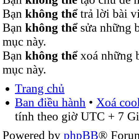
Bạn
không thể
trả lời bài 
Bạn
không thể
sửa những b
mục này.
Bạn
không thể
xoá những b
mục này.
Trang chủ
Ban điều hành
•
Xoá cook
tính theo giờ UTC + 7 G
Powered by
phpBB
® Foru