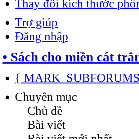
Thay đổi kích thước phô
Trợ giúp
Đăng nhập
• Sách cho miền cát trắ
{ MARK_SUBFORUMS
Chuyên mục
Chủ đề
Bài viết
Bài viết mới nhất