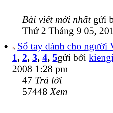
Bài viết mới nhất
gửi 
Thứ 2 Tháng 9 05, 20
Sổ tay dành cho người 
1
,
2
,
3
,
4
,
5
gửi bởi
kieng
2008 1:28 pm
47
Trả lời
57448
Xem