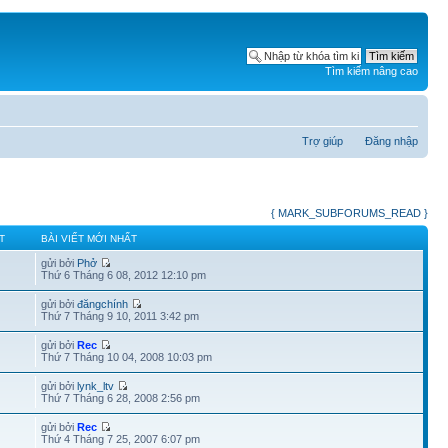
Tìm kiếm nâng cao
Trợ giúp
Đăng nhập
{ MARK_SUBFORUMS_READ }
T
BÀI VIẾT MỚI NHẤT
gửi bởi
Phở
Thứ 6 Tháng 6 08, 2012 12:10 pm
gửi bởi
đăngchính
Thứ 7 Tháng 9 10, 2011 3:42 pm
gửi bởi
Rec
Thứ 7 Tháng 10 04, 2008 10:03 pm
gửi bởi
lynk_ltv
Thứ 7 Tháng 6 28, 2008 2:56 pm
gửi bởi
Rec
Thứ 4 Tháng 7 25, 2007 6:07 pm