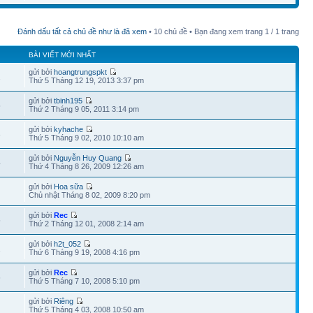
Đánh dấu tất cả chủ đề như là đã xem
• 10 chủ đề • Bạn đang xem trang
1
/
1
trang
BÀI VIẾT MỚI NHẤT
gửi bởi
hoangtrungspkt
2
Thứ 5 Tháng 12 19, 2013 3:37 pm
gửi bởi
tbinh195
5
Thứ 2 Tháng 9 05, 2011 3:14 pm
gửi bởi
kyhache
3
Thứ 5 Tháng 9 02, 2010 10:10 am
gửi bởi
Nguyễn Huy Quang
4
Thứ 4 Tháng 8 26, 2009 12:26 am
gửi bởi
Hoa sữa
Chủ nhật Tháng 8 02, 2009 8:20 pm
gửi bởi
Rec
5
Thứ 2 Tháng 12 01, 2008 2:14 am
gửi bởi
h2t_052
1
Thứ 6 Tháng 9 19, 2008 4:16 pm
gửi bởi
Rec
6
Thứ 5 Tháng 7 10, 2008 5:10 pm
gửi bởi
Riêng
Thứ 5 Tháng 4 03, 2008 10:50 am