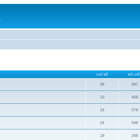
h
CHỦ ĐỀ
BÀI VIẾ
36
887
10
408
16
578
24
546
19
266