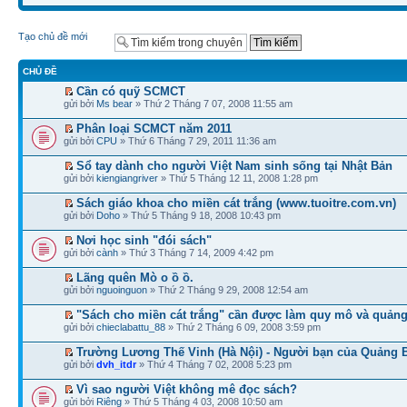
Tạo chủ đề mới
CHỦ ĐỀ
Cần có quỹ SCMCT
gửi bởi
Ms bear
» Thứ 2 Tháng 7 07, 2008 11:55 am
Phân loại SCMCT năm 2011
gửi bởi
CPU
» Thứ 6 Tháng 7 29, 2011 11:36 am
Sổ tay dành cho người Việt Nam sinh sống tại Nhật Bản
gửi bởi
kiengiangriver
» Thứ 5 Tháng 12 11, 2008 1:28 pm
Sách giáo khoa cho miền cát trắng (www.tuoitre.com.vn)
gửi bởi
Doho
» Thứ 5 Tháng 9 18, 2008 10:43 pm
Nơi học sinh "đói sách"
gửi bởi
cành
» Thứ 3 Tháng 7 14, 2009 4:42 pm
Lãng quên Mò o ồ ồ.
gửi bởi
nguoinguon
» Thứ 2 Tháng 9 29, 2008 12:54 am
"Sách cho miền cát trắng" cần được làm quy mô và quảng
gửi bởi
chieclabattu_88
» Thứ 2 Tháng 6 09, 2008 3:59 pm
Trường Lương Thế Vinh (Hà Nội) - Người bạn của Quảng 
gửi bởi
dvh_itdr
» Thứ 4 Tháng 7 02, 2008 5:23 pm
Vì sao người Việt không mê đọc sách?
gửi bởi
Riêng
» Thứ 5 Tháng 4 03, 2008 10:50 am