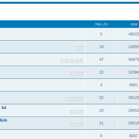
TRẢ LỜI
XEM
5
4802
16
2495
1
2
47
5697
1
2
3
4
5
22
3208
1
2
3
4
9861
32
3912
1
2
3
4
 bá
20
2665
1
2
3
Bình
21
2851
1
2
3
0
6007