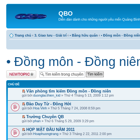
QBO
Diễn đàn dành cho những người yêu mến Quảng Bìn
Trang chủ
‹
3. Giao lưu - Giải trí
‹
• Bằng hữu quán
‹
• Đồng môn - Đồng niê
• Đồng môn - Đồng niê
Tạo chủ đề mới
CHỦ ĐỀ
Văn phòng tìm kiếm Đồng môn - Đồng niên
gửi bởi
duonglacthien_kid
» Thứ 4 Tháng 5 13, 2009 1:12 pm
Đào Duy Từ - Đông Hới
gửi bởi
Hoa Vinh
» Thứ 5 Tháng 7 24, 2008 8:59 pm
Trường Chuyên QB
gửi bởi
phan
» Thứ 6 Tháng 5 29, 2009 3:29 pm
HỌP MẶT ĐẦU NĂM 2011
gửi bởi
Hoaphuongtrang
» Thứ 3 Tháng 2 22, 2011 2:00 pm