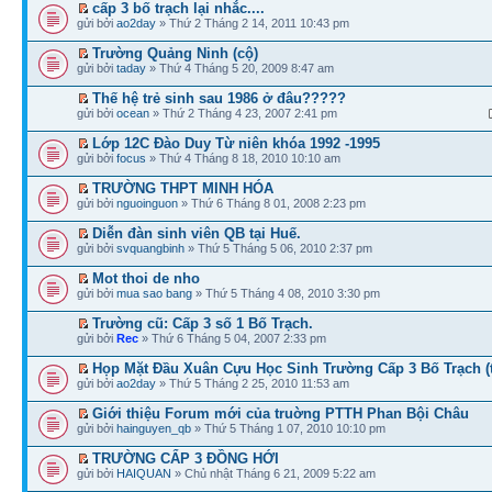
cấp 3 bố trạch lại nhắc....
gửi bởi
ao2day
» Thứ 2 Tháng 2 14, 2011 10:43 pm
Trường Quảng Ninh (cộ)
gửi bởi
taday
» Thứ 4 Tháng 5 20, 2009 8:47 am
Thế hệ trẻ sinh sau 1986 ở đâu?????
gửi bởi
ocean
» Thứ 2 Tháng 4 23, 2007 2:41 pm
Lớp 12C Đào Duy Từ niên khóa 1992 -1995
gửi bởi
focus
» Thứ 4 Tháng 8 18, 2010 10:10 am
TRƯỜNG THPT MINH HÓA
gửi bởi
nguoinguon
» Thứ 6 Tháng 8 01, 2008 2:23 pm
Diễn đàn sinh viên QB tại Huế.
gửi bởi
svquangbinh
» Thứ 5 Tháng 5 06, 2010 2:37 pm
Mot thoi de nho
gửi bởi
mua sao bang
» Thứ 5 Tháng 4 08, 2010 3:30 pm
Trường cũ: Cấp 3 số 1 Bố Trạch.
gửi bởi
Rec
» Thứ 6 Tháng 5 04, 2007 2:33 pm
Họp Mặt Đầu Xuân Cựu Học Sinh Trường Cấp 3 Bố Trạch (
gửi bởi
ao2day
» Thứ 5 Tháng 2 25, 2010 11:53 am
Giới thiệu Forum mới của truờng PTTH Phan Bội Châu
gửi bởi
hainguyen_qb
» Thứ 5 Tháng 1 07, 2010 10:10 pm
TRƯỜNG CẨP 3 ĐỒNG HỚI
gửi bởi
HAIQUAN
» Chủ nhật Tháng 6 21, 2009 5:22 am