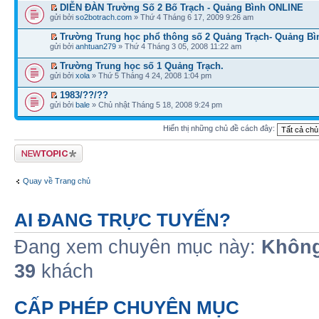
DIỄN ĐÀN Trường Số 2 Bố Trạch - Quảng Bình ONLINE
gửi bởi
so2botrach.com
» Thứ 4 Tháng 6 17, 2009 9:26 am
Trường Trung học phổ thông số 2 Quảng Trạch- Quảng Bì
gửi bởi
anhtuan279
» Thứ 4 Tháng 3 05, 2008 11:22 am
Trường Trung học số 1 Quảng Trạch.
gửi bởi
xola
» Thứ 5 Tháng 4 24, 2008 1:04 pm
1983/??/??
gửi bởi
bale
» Chủ nhật Tháng 5 18, 2008 9:24 pm
Hiển thị những chủ đề cách đây:
Tạo chủ đề mới
Quay về Trang chủ
AI ĐANG TRỰC TUYẾN?
Đang xem chuyên mục này:
Không
39
khách
CẤP PHÉP CHUYÊN MỤC