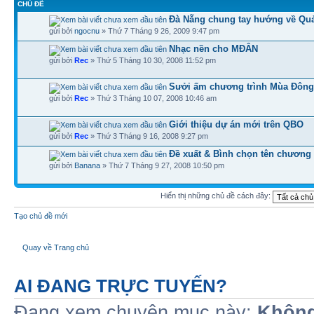
CHỦ ĐỀ
Đà Nẵng chung tay hướng về Qu
gửi bởi
ngocnu
» Thứ 7 Tháng 9 26, 2009 9:47 pm
Nhạc nền cho MĐÂN
gửi bởi
Rec
» Thứ 5 Tháng 10 30, 2008 11:52 pm
Sưởi ấm chương trình Mùa Đông 
gửi bởi
Rec
» Thứ 3 Tháng 10 07, 2008 10:46 am
Giới thiệu dự án mới trên QBO
gửi bởi
Rec
» Thứ 3 Tháng 9 16, 2008 9:27 pm
Đề xuất & Bình chọn tên chương 
gửi bởi
Banana
» Thứ 7 Tháng 9 27, 2008 10:50 pm
Hiển thị những chủ đề cách đây:
Tạo chủ đề mới
Quay về Trang chủ
AI ĐANG TRỰC TUYẾN?
Đang xem chuyên mục này:
Không