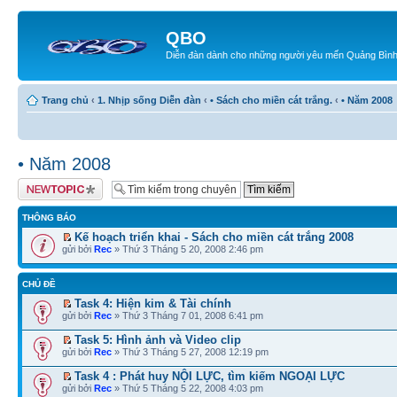
QBO
Diễn đàn dành cho những người yêu mến Quảng Bìn
Trang chủ
‹
1. Nhịp sống Diễn đàn
‹
• Sách cho miền cát trắng.
‹
• Năm 2008
• Năm 2008
Tạo chủ đề mới
THÔNG BÁO
Kế hoạch triển khai - Sách cho miền cát trắng 2008
gửi bởi
Rec
» Thứ 3 Tháng 5 20, 2008 2:46 pm
CHỦ ĐỀ
Task 4: Hiện kim & Tài chính
gửi bởi
Rec
» Thứ 3 Tháng 7 01, 2008 6:41 pm
Task 5: Hình ảnh và Video clip
gửi bởi
Rec
» Thứ 3 Tháng 5 27, 2008 12:19 pm
Task 4 : Phát huy NỘI LỰC, tìm kiếm NGOẠI LỰC
gửi bởi
Rec
» Thứ 5 Tháng 5 22, 2008 4:03 pm