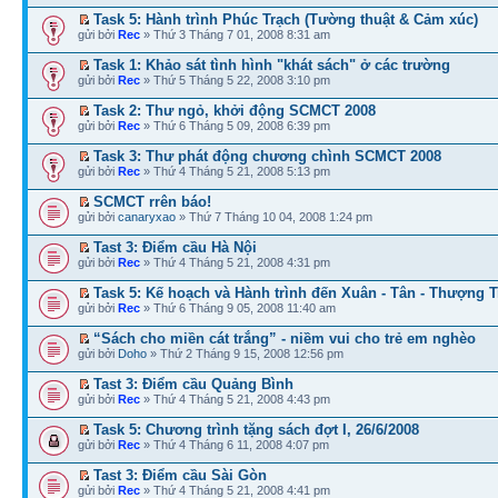
Task 5: Hành trình Phúc Trạch (Tường thuật & Cảm xúc)
gửi bởi
Rec
» Thứ 3 Tháng 7 01, 2008 8:31 am
Task 1: Khảo sát tình hình "khát sách" ở các trường
gửi bởi
Rec
» Thứ 5 Tháng 5 22, 2008 3:10 pm
Task 2: Thư ngỏ, khởi động SCMCT 2008
gửi bởi
Rec
» Thứ 6 Tháng 5 09, 2008 6:39 pm
Task 3: Thư phát động chương chình SCMCT 2008
gửi bởi
Rec
» Thứ 4 Tháng 5 21, 2008 5:13 pm
SCMCT rrên báo!
gửi bởi
canaryxao
» Thứ 7 Tháng 10 04, 2008 1:24 pm
Tast 3: Điểm cầu Hà Nội
gửi bởi
Rec
» Thứ 4 Tháng 5 21, 2008 4:31 pm
Task 5: Kế hoạch và Hành trình đến Xuân - Tân - Thượng T
gửi bởi
Rec
» Thứ 6 Tháng 9 05, 2008 11:40 am
“Sách cho miền cát trắng” - niềm vui cho trẻ em nghèo
gửi bởi
Doho
» Thứ 2 Tháng 9 15, 2008 12:56 pm
Tast 3: Điểm cầu Quảng Bình
gửi bởi
Rec
» Thứ 4 Tháng 5 21, 2008 4:43 pm
Task 5: Chương trình tặng sách đợt I, 26/6/2008
gửi bởi
Rec
» Thứ 4 Tháng 6 11, 2008 4:07 pm
Tast 3: Điểm cầu Sài Gòn
gửi bởi
Rec
» Thứ 4 Tháng 5 21, 2008 4:41 pm