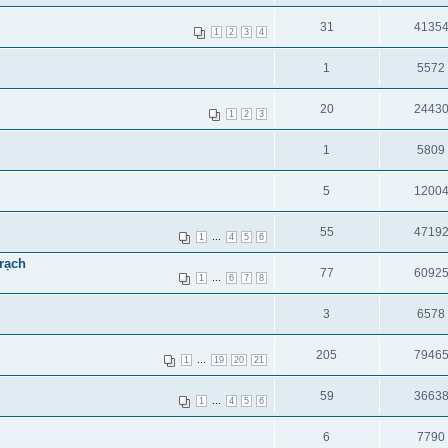
31
4135
1
2
3
4
1
5572
20
2443
1
2
3
1
5809
5
1200
55
4719
...
1
4
5
6
rạch
77
6092
...
1
6
7
8
3
6578
205
7946
...
1
19
20
21
59
3663
...
1
4
5
6
6
7790