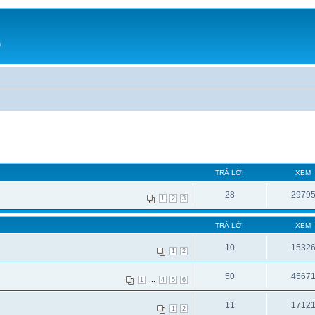
h
TRẢ LỜI
XEM
28
2979
1
2
3
TRẢ LỜI
XEM
10
1532
1
2
50
4567
...
1
4
5
6
11
1712
1
2