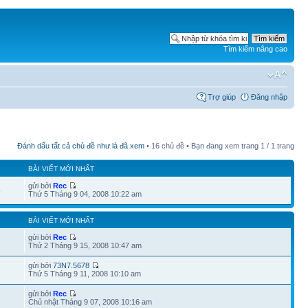
Tìm kiếm nâng cao
Trợ giúp
Đăng nhập
Đánh dấu tất cả chủ đề như là đã xem
• 16 chủ đề • Bạn đang xem trang
1
/
1
trang
BÀI VIẾT MỚI NHẤT
gửi bởi
Rec
5
Thứ 5 Tháng 9 04, 2008 10:22 am
BÀI VIẾT MỚI NHẤT
gửi bởi
Rec
6
Thứ 2 Tháng 9 15, 2008 10:47 am
gửi bởi
73N7.5678
1
Thứ 5 Tháng 9 11, 2008 10:10 am
gửi bởi
Rec
1
Chủ nhật Tháng 9 07, 2008 10:16 am