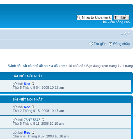
Tìm kiếm nâng cao
Trợ giúp
Đăng nhập
Đánh dấu tất cả chủ đề như là đã xem
• 16 chủ đề • Bạn đang xem trang
1
/
1
trang
BÀI VIẾT MỚI NHẤT
gửi bởi
Rec
6
Thứ 5 Tháng 9 04, 2008 10:22 am
BÀI VIẾT MỚI NHẤT
gửi bởi
Rec
9
Thứ 2 Tháng 9 15, 2008 10:47 am
gửi bởi
73N7.5678
7
Thứ 5 Tháng 9 11, 2008 10:10 am
gửi bởi
Rec
0
Chủ nhật Tháng 9 07, 2008 10:16 am