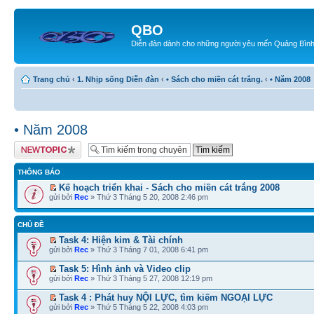
QBO
Diễn đàn dành cho những người yêu mến Quảng Bìn
Trang chủ
‹
1. Nhịp sống Diễn đàn
‹
• Sách cho miền cát trắng.
‹
• Năm 2008
• Năm 2008
Tạo chủ đề mới
THÔNG BÁO
Kế hoạch triển khai - Sách cho miền cát trắng 2008
gửi bởi
Rec
» Thứ 3 Tháng 5 20, 2008 2:46 pm
CHỦ ĐỀ
Task 4: Hiện kim & Tài chính
gửi bởi
Rec
» Thứ 3 Tháng 7 01, 2008 6:41 pm
Task 5: Hình ảnh và Video clip
gửi bởi
Rec
» Thứ 3 Tháng 5 27, 2008 12:19 pm
Task 4 : Phát huy NỘI LỰC, tìm kiếm NGOẠI LỰC
gửi bởi
Rec
» Thứ 5 Tháng 5 22, 2008 4:03 pm