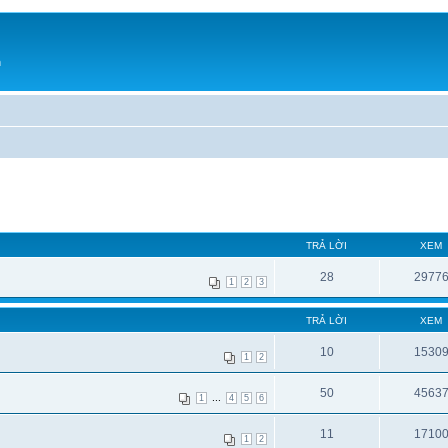
h
TRẢ LỜI
XEM
28
2977
1
2
3
TRẢ LỜI
XEM
10
1530
1
2
50
4563
...
1
4
5
6
11
1710
1
2