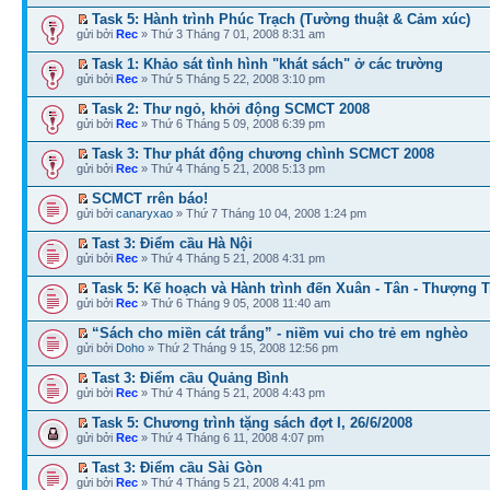
Task 5: Hành trình Phúc Trạch (Tường thuật & Cảm xúc)
gửi bởi
Rec
» Thứ 3 Tháng 7 01, 2008 8:31 am
Task 1: Khảo sát tình hình "khát sách" ở các trường
gửi bởi
Rec
» Thứ 5 Tháng 5 22, 2008 3:10 pm
Task 2: Thư ngỏ, khởi động SCMCT 2008
gửi bởi
Rec
» Thứ 6 Tháng 5 09, 2008 6:39 pm
Task 3: Thư phát động chương chình SCMCT 2008
gửi bởi
Rec
» Thứ 4 Tháng 5 21, 2008 5:13 pm
SCMCT rrên báo!
gửi bởi
canaryxao
» Thứ 7 Tháng 10 04, 2008 1:24 pm
Tast 3: Điểm cầu Hà Nội
gửi bởi
Rec
» Thứ 4 Tháng 5 21, 2008 4:31 pm
Task 5: Kế hoạch và Hành trình đến Xuân - Tân - Thượng T
gửi bởi
Rec
» Thứ 6 Tháng 9 05, 2008 11:40 am
“Sách cho miền cát trắng” - niềm vui cho trẻ em nghèo
gửi bởi
Doho
» Thứ 2 Tháng 9 15, 2008 12:56 pm
Tast 3: Điểm cầu Quảng Bình
gửi bởi
Rec
» Thứ 4 Tháng 5 21, 2008 4:43 pm
Task 5: Chương trình tặng sách đợt I, 26/6/2008
gửi bởi
Rec
» Thứ 4 Tháng 6 11, 2008 4:07 pm
Tast 3: Điểm cầu Sài Gòn
gửi bởi
Rec
» Thứ 4 Tháng 5 21, 2008 4:41 pm