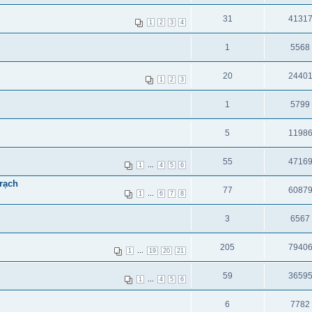
31
4131
1
2
3
4
1
5568
20
2440
1
2
3
1
5799
5
1198
55
4716
...
1
4
5
6
rạch
77
6087
...
1
6
7
8
3
6567
205
7940
...
1
19
20
21
59
3659
...
1
4
5
6
6
7782