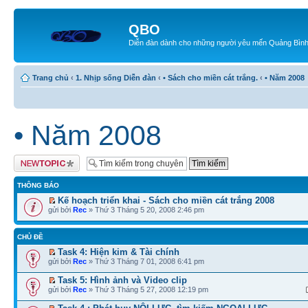
QBO
Diễn đàn dành cho những người yêu mến Quảng Bìn
Trang chủ
‹
1. Nhịp sống Diễn đàn
‹
• Sách cho miền cát trắng.
‹
• Năm 2008
• Năm 2008
Tạo chủ đề mới
THÔNG BÁO
Kế hoạch triển khai - Sách cho miền cát trắng 2008
gửi bởi
Rec
» Thứ 3 Tháng 5 20, 2008 2:46 pm
CHỦ ĐỀ
Task 4: Hiện kim & Tài chính
gửi bởi
Rec
» Thứ 3 Tháng 7 01, 2008 6:41 pm
Task 5: Hình ảnh và Video clip
gửi bởi
Rec
» Thứ 3 Tháng 5 27, 2008 12:19 pm