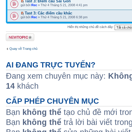
Tast 3: Điểm cầu Sài Gòn
gửi bởi
Rec
» Thứ 4 Tháng 5 21, 2008 4:41 pm
Tast 3: Các điểm cầu khác
gửi bởi
Rec
» Thứ 4 Tháng 5 21, 2008 6:38 pm
Hiển thị những chủ đề cách đây:
Tạo chủ đề mới
Quay về Trang chủ
AI ĐANG TRỰC TUYẾN?
Đang xem chuyên mục này:
Không
14
khách
CẤP PHÉP CHUYÊN MỤC
Bạn
không thể
tạo chủ đề mới tro
Bạn
không thể
trả lời bài viết tro