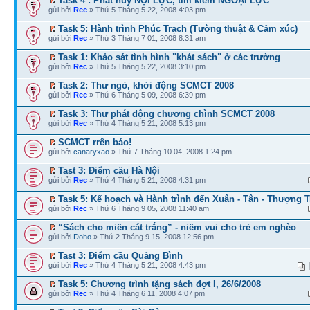
Task 4 : Phát huy NỘI LỰC, tìm kiếm NGOẠI LỰC
gửi bởi
Rec
» Thứ 5 Tháng 5 22, 2008 4:03 pm
Task 5: Hành trình Phúc Trạch (Tường thuật & Cảm xúc)
gửi bởi
Rec
» Thứ 3 Tháng 7 01, 2008 8:31 am
Task 1: Khảo sát tình hình "khát sách" ở các trường
gửi bởi
Rec
» Thứ 5 Tháng 5 22, 2008 3:10 pm
Task 2: Thư ngỏ, khởi động SCMCT 2008
gửi bởi
Rec
» Thứ 6 Tháng 5 09, 2008 6:39 pm
Task 3: Thư phát động chương chình SCMCT 2008
gửi bởi
Rec
» Thứ 4 Tháng 5 21, 2008 5:13 pm
SCMCT rrên báo!
gửi bởi
canaryxao
» Thứ 7 Tháng 10 04, 2008 1:24 pm
Tast 3: Điểm cầu Hà Nội
gửi bởi
Rec
» Thứ 4 Tháng 5 21, 2008 4:31 pm
Task 5: Kế hoạch và Hành trình đến Xuân - Tân - Thượng T
gửi bởi
Rec
» Thứ 6 Tháng 9 05, 2008 11:40 am
“Sách cho miền cát trắng” - niềm vui cho trẻ em nghèo
gửi bởi
Doho
» Thứ 2 Tháng 9 15, 2008 12:56 pm
Tast 3: Điểm cầu Quảng Bình
gửi bởi
Rec
» Thứ 4 Tháng 5 21, 2008 4:43 pm
Task 5: Chương trình tặng sách đợt I, 26/6/2008
gửi bởi
Rec
» Thứ 4 Tháng 6 11, 2008 4:07 pm