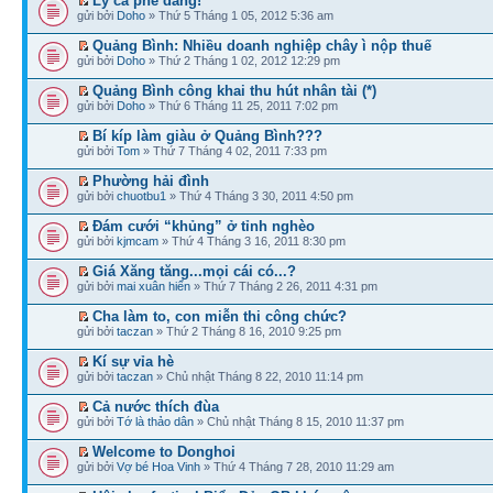
Ly cà phê đắng!
gửi bởi
Doho
» Thứ 5 Tháng 1 05, 2012 5:36 am
Quảng Bình: Nhiều doanh nghiệp chây ì nộp thuế
gửi bởi
Doho
» Thứ 2 Tháng 1 02, 2012 12:29 pm
Quảng Bình công khai thu hút nhân tài (*)
gửi bởi
Doho
» Thứ 6 Tháng 11 25, 2011 7:02 pm
Bí kíp làm giàu ở Quảng Bình???
gửi bởi
Tom
» Thứ 7 Tháng 4 02, 2011 7:33 pm
Phường hải đình
gửi bởi
chuotbu1
» Thứ 4 Tháng 3 30, 2011 4:50 pm
Đám cưới “khủng” ở tỉnh nghèo
gửi bởi
kjmcam
» Thứ 4 Tháng 3 16, 2011 8:30 pm
Giá Xăng tăng...mọi cái có...?
gửi bởi
mai xuân hiển
» Thứ 7 Tháng 2 26, 2011 4:31 pm
Cha làm to, con miễn thi công chức?
gửi bởi
taczan
» Thứ 2 Tháng 8 16, 2010 9:25 pm
Kí sự vỉa hè
gửi bởi
taczan
» Chủ nhật Tháng 8 22, 2010 11:14 pm
Cả nước thích đùa
gửi bởi
Tớ là thảo dân
» Chủ nhật Tháng 8 15, 2010 11:37 pm
Welcome to Donghoi
gửi bởi
Vợ bé Hoa Vinh
» Thứ 4 Tháng 7 28, 2010 11:29 am