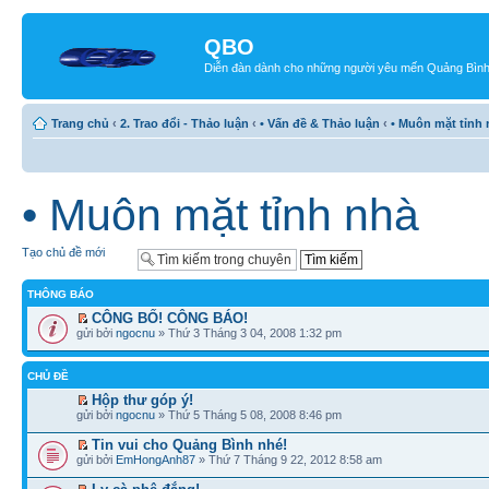
QBO
Diễn đàn dành cho những người yêu mến Quảng Bìn
Trang chủ
‹
2. Trao đổi - Thảo luận
‹
• Vấn đề & Thảo luận
‹
• Muôn mặt tỉnh
• Muôn mặt tỉnh nhà
Tạo chủ đề mới
THÔNG BÁO
CÔNG BỐ! CÔNG BÁO!
gửi bởi
ngocnu
» Thứ 3 Tháng 3 04, 2008 1:32 pm
CHỦ ĐỀ
Hộp thư góp ý!
gửi bởi
ngocnu
» Thứ 5 Tháng 5 08, 2008 8:46 pm
Tin vui cho Quảng Bình nhé!
gửi bởi
EmHongAnh87
» Thứ 7 Tháng 9 22, 2012 8:58 am