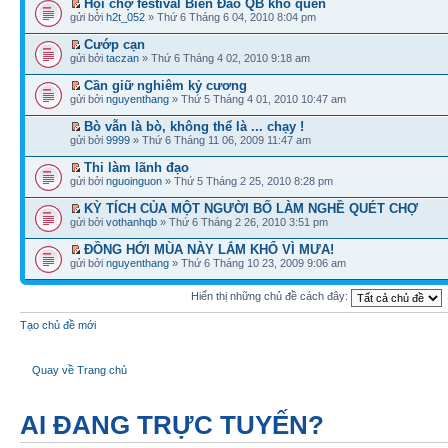
Hội chợ festival Biển Đảo QB khó quên
gửi bởi
h2t_052
» Thứ 6 Tháng 6 04, 2010 8:04 pm
Cướp cạn
gửi bởi
taczan
» Thứ 6 Tháng 4 02, 2010 9:18 am
Cần giữ nghiêm kỷ cương
gửi bởi
nguyenthang
» Thứ 5 Tháng 4 01, 2010 10:47 am
Bò vẫn là bò, không thể là ... chạy !
gửi bởi
9999
» Thứ 6 Tháng 11 06, 2009 11:47 am
Thi làm lãnh đạo
gửi bởi
nguoinguon
» Thứ 5 Tháng 2 25, 2010 8:28 pm
KỲ TÍCH CỦA MỘT NGƯỜI BỐ LÀM NGHỀ QUÉT CHỢ
gửi bởi
vothanhqb
» Thứ 6 Tháng 2 26, 2010 3:51 pm
ĐỒNG HỚI MÙA NÀY LẮM KHỔ VÌ MƯA!
gửi bởi
nguyenthang
» Thứ 6 Tháng 10 23, 2009 9:06 am
Hiển thị những chủ đề cách đây:
Tạo chủ đề mới
Quay về Trang chủ
AI ĐANG TRỰC TUYẾN?