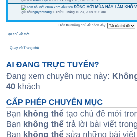
ĐỒNG HỚI MÙA NÀY LẮM KHỔ V
gửi bởi
nguyenthang
» Thứ 6 Tháng 10 23, 2009 9:06 am
Hiển thị những chủ đề cách đây:
Tạo chủ đề mới
Quay về Trang chủ
AI ĐANG TRỰC TUYẾN?
Đang xem chuyên mục này:
Không
40
khách
CẤP PHÉP CHUYÊN MỤC
Bạn
không thể
tạo chủ đề mới tro
Bạn
không thể
trả lời bài viết tro
Bạn
không thể
sửa những bài viết