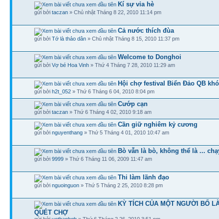
Kí sự vỉa hè
gửi bởi
taczan
» Chủ nhật Tháng 8 22, 2010 11:14 pm
Cả nước thích đùa
gửi bởi
Tớ là thảo dân
» Chủ nhật Tháng 8 15, 2010 11:37 pm
Welcome to Donghoi
gửi bởi
Vợ bé Hoa Vinh
» Thứ 4 Tháng 7 28, 2010 11:29 am
Hội chợ festival Biển Đảo QB kh
gửi bởi
h2t_052
» Thứ 6 Tháng 6 04, 2010 8:04 pm
Cướp cạn
gửi bởi
taczan
» Thứ 6 Tháng 4 02, 2010 9:18 am
Cần giữ nghiêm kỷ cương
gửi bởi
nguyenthang
» Thứ 5 Tháng 4 01, 2010 10:47 am
Bò vẫn là bò, không thể là ... chạ
gửi bởi
9999
» Thứ 6 Tháng 11 06, 2009 11:47 am
Thi làm lãnh đạo
gửi bởi
nguoinguon
» Thứ 5 Tháng 2 25, 2010 8:28 pm
KỲ TÍCH CỦA MỘT NGƯỜI BỐ L
QUÉT CHỢ
gửi bởi
vothanhqb
» Thứ 6 Tháng 2 26, 2010 3:51 pm