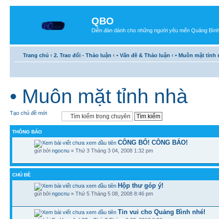
QBO
Diễn đàn dành cho những người yêu mến Quảng Bìn
Trang chủ
‹
2. Trao đổi - Thảo luận
‹
• Vấn đề & Thảo luận
‹
• Muôn mặt tỉnh
• Muôn mặt tỉnh nhà
Tạo chủ đề mới
THÔNG BÁO
CÔNG BỐ! CÔNG BÁO!
gửi bởi
ngocnu
» Thứ 3 Tháng 3 04, 2008 1:32 pm
CHỦ ĐỀ
Hộp thư góp ý!
gửi bởi
ngocnu
» Thứ 5 Tháng 5 08, 2008 8:46 pm
Tin vui cho Quảng Bình nhé!