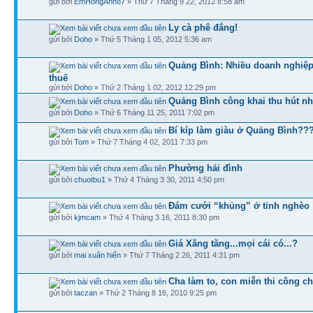
gửi bởi
EmHongAnh87
» Thứ 7 Tháng 9 22, 2012 8:58 am
Ly cà phê đắng!
gửi bởi
Doho
» Thứ 5 Tháng 1 05, 2012 5:36 am
Quảng Bình: Nhiều doanh nghiệp
thuế
gửi bởi
Doho
» Thứ 2 Tháng 1 02, 2012 12:29 pm
Quảng Bình công khai thu hút nhâ
gửi bởi
Doho
» Thứ 6 Tháng 11 25, 2011 7:02 pm
Bí kíp làm giàu ở Quảng Bình??
gửi bởi
Tom
» Thứ 7 Tháng 4 02, 2011 7:33 pm
Phường hải đình
gửi bởi
chuotbu1
» Thứ 4 Tháng 3 30, 2011 4:50 pm
Đám cưới “khủng” ở tỉnh nghèo
gửi bởi
kjmcam
» Thứ 4 Tháng 3 16, 2011 8:30 pm
Giá Xăng tăng...mọi cái có...?
gửi bởi
mai xuân hiển
» Thứ 7 Tháng 2 26, 2011 4:31 pm
Cha làm to, con miễn thi công c
gửi bởi
taczan
» Thứ 2 Tháng 8 16, 2010 9:25 pm