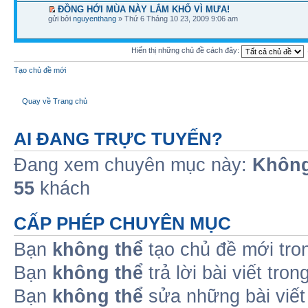
ĐỒNG HỚI MÙA NÀY LẮM KHỔ VÌ MƯA!
gửi bởi
nguyenthang
» Thứ 6 Tháng 10 23, 2009 9:06 am
Hiển thị những chủ đề cách đây:
Tạo chủ đề mới
Quay về Trang chủ
AI ĐANG TRỰC TUYẾN?
Đang xem chuyên mục này:
Không
55
khách
CẤP PHÉP CHUYÊN MỤC
Bạn
không thể
tạo chủ đề mới tro
Bạn
không thể
trả lời bài viết tro
Bạn
không thể
sửa những bài viết