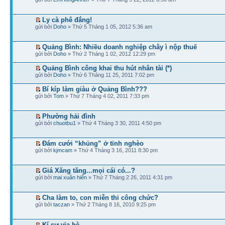
Ly cà phê đắng!
gửi bởi
Doho
» Thứ 5 Tháng 1 05, 2012 5:36 am
Quảng Bình: Nhiều doanh nghiệp chây ì nộp thuế
gửi bởi
Doho
» Thứ 2 Tháng 1 02, 2012 12:29 pm
Quảng Bình công khai thu hút nhân tài (*)
gửi bởi
Doho
» Thứ 6 Tháng 11 25, 2011 7:02 pm
Bí kíp làm giàu ở Quảng Bình???
gửi bởi
Tom
» Thứ 7 Tháng 4 02, 2011 7:33 pm
Phường hải đình
gửi bởi
chuotbu1
» Thứ 4 Tháng 3 30, 2011 4:50 pm
Đám cưới “khủng” ở tỉnh nghèo
gửi bởi
kjmcam
» Thứ 4 Tháng 3 16, 2011 8:30 pm
Giá Xăng tăng...mọi cái có...?
gửi bởi
mai xuân hiển
» Thứ 7 Tháng 2 26, 2011 4:31 pm
Cha làm to, con miễn thi công chức?
gửi bởi
taczan
» Thứ 2 Tháng 8 16, 2010 9:25 pm
Kí sự vỉa hè