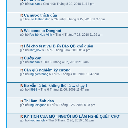
gửi bởi
taczan
» Chủ nhật Tháng 8 22, 2010 11:14 pm
Cả nước thích đùa
gửi bởi
Tớ là thảo dân
» Chủ nhật Tháng 8 15, 2010 11:37 pm
Welcome to Donghoi
gửi bởi
Vợ bé Hoa Vinh
» Thứ 4 Tháng 7 28, 2010 11:29 am
Hội chợ festival Biển Đảo QB khó quên
gửi bởi
h2t_052
» Thứ 6 Tháng 6 04, 2010 8:04 pm
Cướp cạn
gửi bởi
taczan
» Thứ 6 Tháng 4 02, 2010 9:18 am
Cần giữ nghiêm kỷ cương
gửi bởi
nguyenthang
» Thứ 5 Tháng 4 01, 2010 10:47 am
Bò vẫn là bò, không thể là ... chạy !
gửi bởi
9999
» Thứ 6 Tháng 11 06, 2009 11:47 am
Thi làm lãnh đạo
gửi bởi
nguoinguon
» Thứ 5 Tháng 2 25, 2010 8:28 pm
KỲ TÍCH CỦA MỘT NGƯỜI BỐ LÀM NGHỀ QUÉT CHỢ
gửi bởi
vothanhqb
» Thứ 6 Tháng 2 26, 2010 3:51 pm