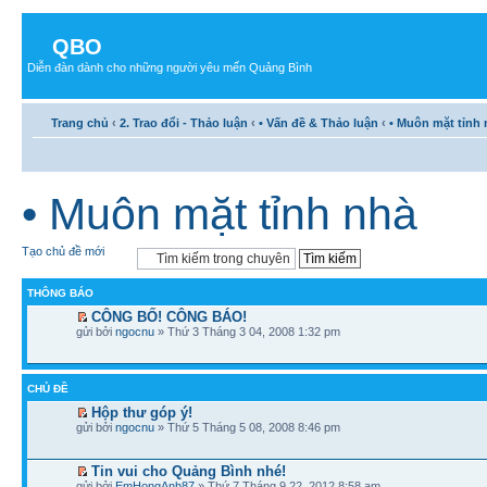
QBO
Diễn đàn dành cho những người yêu mến Quảng Bình
Trang chủ
‹
2. Trao đổi - Thảo luận
‹
• Vấn đề & Thảo luận
‹
• Muôn mặt tỉnh
• Muôn mặt tỉnh nhà
Tạo chủ đề mới
THÔNG BÁO
CÔNG BỐ! CÔNG BÁO!
gửi bởi
ngocnu
» Thứ 3 Tháng 3 04, 2008 1:32 pm
CHỦ ĐỀ
Hộp thư góp ý!
gửi bởi
ngocnu
» Thứ 5 Tháng 5 08, 2008 8:46 pm
Tin vui cho Quảng Bình nhé!
gửi bởi
EmHongAnh87
» Thứ 7 Tháng 9 22, 2012 8:58 am