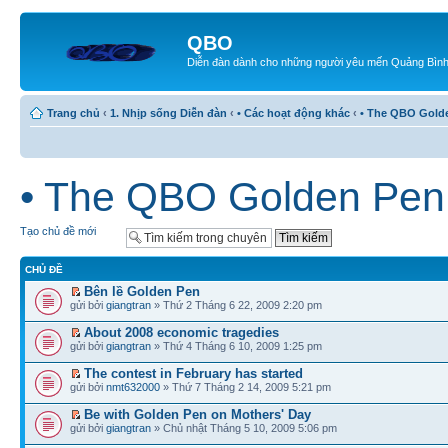
QBO
Diễn đàn dành cho những người yêu mến Quảng Bìn
Trang chủ
‹
1. Nhịp sống Diễn đàn
‹
• Các hoạt động khác
‹
• The QBO Gold
• The QBO Golden Pen
Tạo chủ đề mới
CHỦ ĐỀ
Bên lề Golden Pen
gửi bởi
giangtran
» Thứ 2 Tháng 6 22, 2009 2:20 pm
About 2008 economic tragedies
gửi bởi
giangtran
» Thứ 4 Tháng 6 10, 2009 1:25 pm
The contest in February has started
gửi bởi
nmt632000
» Thứ 7 Tháng 2 14, 2009 5:21 pm
Be with Golden Pen on Mothers' Day
gửi bởi
giangtran
» Chủ nhật Tháng 5 10, 2009 5:06 pm