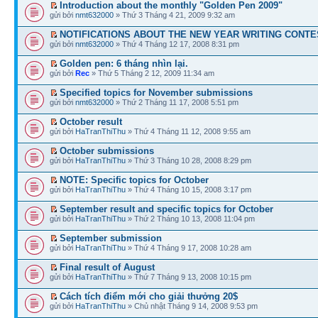
Introduction about the monthly "Golden Pen 2009"
gửi bởi
nmt632000
» Thứ 3 Tháng 4 21, 2009 9:32 am
NOTIFICATIONS ABOUT THE NEW YEAR WRITING CONTE
gửi bởi
nmt632000
» Thứ 4 Tháng 12 17, 2008 8:31 pm
Golden pen: 6 tháng nhìn lại.
gửi bởi
Rec
» Thứ 5 Tháng 2 12, 2009 11:34 am
Specified topics for November submissions
gửi bởi
nmt632000
» Thứ 2 Tháng 11 17, 2008 5:51 pm
October result
gửi bởi
HaTranThiThu
» Thứ 4 Tháng 11 12, 2008 9:55 am
October submissions
gửi bởi
HaTranThiThu
» Thứ 3 Tháng 10 28, 2008 8:29 pm
NOTE: Specific topics for October
gửi bởi
HaTranThiThu
» Thứ 4 Tháng 10 15, 2008 3:17 pm
September result and specific topics for October
gửi bởi
HaTranThiThu
» Thứ 2 Tháng 10 13, 2008 11:04 pm
September submission
gửi bởi
HaTranThiThu
» Thứ 4 Tháng 9 17, 2008 10:28 am
Final result of August
gửi bởi
HaTranThiThu
» Thứ 7 Tháng 9 13, 2008 10:15 pm
Cách tích điểm mới cho giải thưởng 20$
gửi bởi
HaTranThiThu
» Chủ nhật Tháng 9 14, 2008 9:53 pm