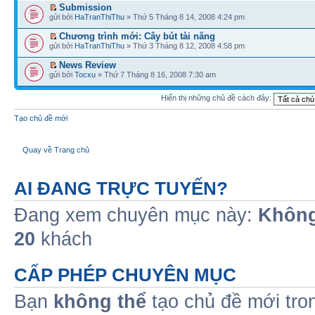
Submission
gửi bởi
HaTranThiThu
» Thứ 5 Tháng 8 14, 2008 4:24 pm
Chương trình mới: Cây bút tài năng
gửi bởi
HaTranThiThu
» Thứ 3 Tháng 8 12, 2008 4:58 pm
News Review
gửi bởi
Tocxu
» Thứ 7 Tháng 8 16, 2008 7:30 am
Hiển thị những chủ đề cách đây:
Tạo chủ đề mới
Quay về Trang chủ
AI ĐANG TRỰC TUYẾN?
Đang xem chuyên mục này:
Không
20
khách
CẤP PHÉP CHUYÊN MỤC
Bạn
không thể
tạo chủ đề mới tro