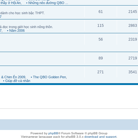
 thầy ở Hội An
,
• Những nẻo đường QBO ...
61
2145
dành cho học sinh bậc THPT.
7
115
2863
á đọc trong giới học sinh nông thôn.
7
,
• Năm 2006
56
2319
89
2719
271
3541
 & Chim Én 2009
,
• The QBO Golden Pen
,
• Giúp đỡ cá nhân
Powered by
phpBB
® Forum Software © phpBB Group
Vietnamese language pack for phpBB 3.0.x
download and support
.