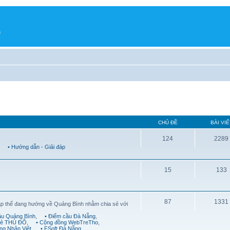
h
CHỦ ĐỀ
BÀI VIẾ
124
2289
,
• Hướng dẫn - Giải đáp
15
133
87
1331
ập thể đang hướng về Quảng Bình nhằm chia sẻ với
ầu Quảng Bình
,
• Điểm cầu Đà Nẵng
,
trẻ THỦ ĐÔ
,
• Cộng đồng WebTreTho
,
ng Nhân Việt
,
• FSoft Đà Nẵng
,