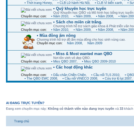
• Thời trang Honey
,
• CLB Lữ hành Hà Nội
,
• CLB Vì biển xanh
,
• Sư
• Quỹ khuyến học trực tuyến
Quỹ Khuyến học QBO và Mô hình học bổng trực tuyến 
Chuyên mục con:
• Năm 2010
,
• Năm 2009
,
• Năm 2008
,
• Năm 200
• Sách cho miền cát trắng.
Chương trình hỗ trợ sách giáo khoa & Phát triển văn ho
Chuyên mục con:
• Năm 2010
,
• Năm 2009
,
• Năm 2008
,
• Năm 200
• Mùa đông ấm nồng
Chương trình hỗ trợ đồ ấm mùa đông cho học sinh vùng cao.
Chuyên mục con:
Năm 2008
,
Năm 2009
• Miss & Most wanted man QBO
Nơi tôn vinh vẻ đẹp QBO.
Chuyên mục con:
• Miss QBO 2007
,
• Miss QBO 2009-2010
• Các hoạt động khác
Chuyên mục con:
• Dấu chân Chiền Chiện
,
• Cầu nối TLS 2010
,
• QBO
• The QBO EWC 2008
,
• Cầu nối VINECO 2008
,
• Cứu trợ lũ lụt 2007
,
AI ĐANG TRỰC TUYẾN?
Đang xem chuyên mục này:
Không có thành viên nào đang trực tuyến
và
33
khách
Trang chủ