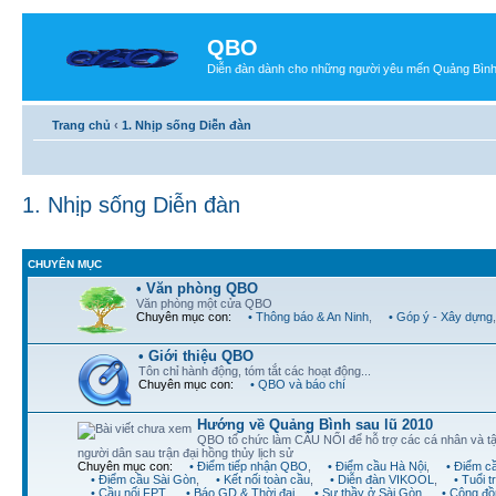
QBO
Diễn đàn dành cho những người yêu mến Quảng Bìn
Trang chủ
‹
1. Nhịp sống Diễn đàn
1. Nhịp sống Diễn đàn
CHUYÊN MỤC
• Văn phòng QBO
Văn phòng một cửa QBO
Chuyên mục con:
• Thông báo & An Ninh
,
• Góp ý - Xây dựng
• Giới thiệu QBO
Tôn chỉ hành động, tóm tắt các hoạt động...
Chuyên mục con:
• QBO và báo chí
Hướng về Quảng Bình sau lũ 2010
QBO tổ chức làm CẦU NỐI để hỗ trợ các cá nhân và t
người dân sau trận đại hồng thủy lịch sử
Chuyên mục con:
• Điểm tiếp nhận QBO
,
• Điểm cầu Hà Nội
,
• Điểm c
• Điểm cầu Sài Gòn
,
• Kết nối toàn cầu
,
• Diễn đàn VIKOOL
,
• Tuổi 
• Cầu nối FPT
,
• Báo GD & Thời đại
,
• Sư thầy ở Sài Gòn
,
• Cộng đồ