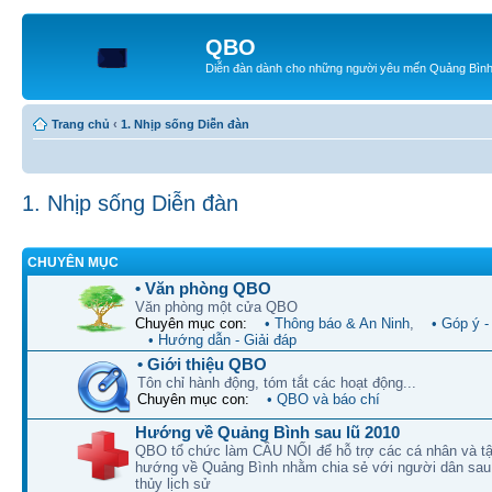
QBO
Diễn đàn dành cho những người yêu mến Quảng Bìn
Trang chủ
‹
1. Nhịp sống Diễn đàn
1. Nhịp sống Diễn đàn
CHUYÊN MỤC
• Văn phòng QBO
Văn phòng một cửa QBO
Chuyên mục con:
• Thông báo & An Ninh
,
• Góp ý 
• Hướng dẫn - Giải đáp
• Giới thiệu QBO
Tôn chỉ hành động, tóm tắt các hoạt động...
Chuyên mục con:
• QBO và báo chí
Hướng về Quảng Bình sau lũ 2010
QBO tổ chức làm CẦU NỐI để hỗ trợ các cá nhân và tậ
hướng về Quảng Bình nhằm chia sẻ với người dân sau 
thủy lịch sử