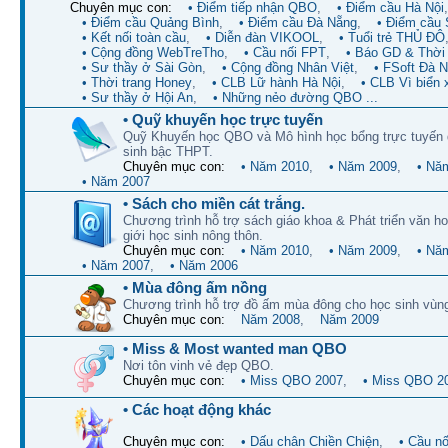
Chuyên mục con:
• Điểm tiếp nhận QBO
,
• Điểm cầu Hà Nội
,
• Điểm cầu Quảng Bình
,
• Điểm cầu Đà Nẵng
,
• Điểm cầu 
• Kết nối toàn cầu
,
• Diễn đàn VIKOOL
,
• Tuổi trẻ THỦ ĐÔ
• Cộng đồng WebTreTho
,
• Cầu nối FPT
,
• Báo GD & Thời 
• Sư thầy ở Sài Gòn
,
• Cộng đồng Nhân Việt
,
• FSoft Đà 
• Thời trang Honey
,
• CLB Lữ hành Hà Nội
,
• CLB Vì biển 
• Sư thầy ở Hội An
,
• Những nẻo đường QBO ...
• Quỹ khuyến học trực tuyến
Quỹ Khuyến học QBO và Mô hình học bổng trực tuyến 
sinh bậc THPT.
Chuyên mục con:
• Năm 2010
,
• Năm 2009
,
• Nă
• Năm 2007
• Sách cho miền cát trắng.
Chương trình hỗ trợ sách giáo khoa & Phát triển văn ho
giới học sinh nông thôn.
Chuyên mục con:
• Năm 2010
,
• Năm 2009
,
• Nă
• Năm 2007
,
• Năm 2006
• Mùa đông ấm nồng
Chương trình hỗ trợ đồ ấm mùa đông cho học sinh vùn
Chuyên mục con:
Năm 2008
,
Năm 2009
• Miss & Most wanted man QBO
Nơi tôn vinh vẻ đẹp QBO.
Chuyên mục con:
• Miss QBO 2007
,
• Miss QBO 2
• Các hoạt động khác
Chuyên mục con:
• Dấu chân Chiền Chiện
,
• Cầu n