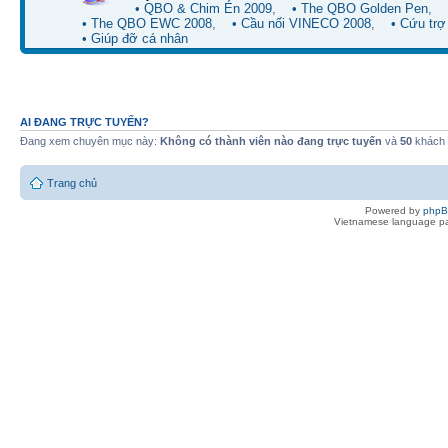
• QBO & Chim Én 2009
,
• The QBO Golden Pen
,
• The QBO EWC 2008
,
• Cầu nối VINECO 2008
,
• Cứu trợ 
• Giúp đỡ cá nhân
AI ĐANG TRỰC TUYẾN?
Đang xem chuyên mục này:
Không có thành viên nào đang trực tuyến
và
50
khách
Trang chủ
Powered by
php
Vietnamese language pa