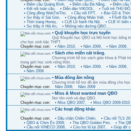
• Điểm cầu Quảng Bình
,
• Điểm cầu Đà Nẵng
,
• Điểm cầu 
• Kết nối toàn cầu
,
• Diễn đàn VIKOOL
,
• Tuổi trẻ THỦ ĐÔ
• Cộng đồng WebTreTho
,
• Cầu nối FPT
,
• Báo GD & Thời 
• Sư thầy ở Sài Gòn
,
• Cộng đồng Nhân Việt
,
• FSoft Đà 
• Thời trang Honey
,
• CLB Lữ hành Hà Nội
,
• CLB Vì biển 
• Sư thầy ở Hội An
,
• Những nẻo đường QBO ...
• Quỹ khuyến học trực tuyến
Quỹ Khuyến học QBO và Mô hình học bổng tr
cho học sinh bậc THPT.
Chuyên mục con:
• Năm 2010
,
• Năm 2009
,
• Năm 2008
,
• Sách cho miền cát trắng.
Chương trình hỗ trợ sách giáo khoa & Phát tr
trong giới học sinh nông thôn.
Chuyên mục con:
• Năm 2010
,
• Năm 2009
,
• Năm 2008
,
• Năm 2006
• Mùa đông ấm nồng
Chương trình hỗ trợ đồ ấm mùa đông cho học 
Chuyên mục con:
Năm 2008
,
Năm 2009
• Miss & Most wanted man QBO
Nơi tôn vinh vẻ đẹp QBO.
Chuyên mục con:
• Miss QBO 2007
,
• Miss QBO 2009-2010
• Các hoạt động khác
Chuyên mục con:
• Dấu chân Chiền Chiện
,
• Cầu nối TLS 20
• QBO & Chim Én 2009
,
• The QBO Golden Pen
,
• The Q
• Cầu nối VINECO 2008
,
• Cứu trợ lũ lụt 2007
,
• Giúp đỡ 