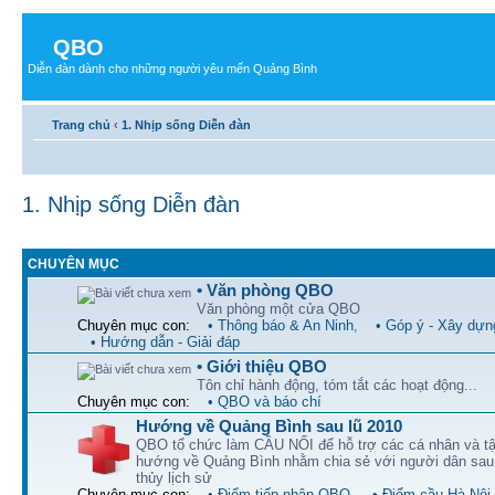
QBO
Diễn đàn dành cho những người yêu mến Quảng Bình
Trang chủ
‹
1. Nhịp sống Diễn đàn
1. Nhịp sống Diễn đàn
CHUYÊN MỤC
• Văn phòng QBO
Văn phòng một cửa QBO
Chuyên mục con:
• Thông báo & An Ninh
,
• Góp ý - Xây dựn
• Hướng dẫn - Giải đáp
• Giới thiệu QBO
Tôn chỉ hành động, tóm tắt các hoạt động...
Chuyên mục con:
• QBO và báo chí
Hướng về Quảng Bình sau lũ 2010
QBO tổ chức làm CẦU NỐI để hỗ trợ các cá nhân và tậ
hướng về Quảng Bình nhằm chia sẻ với người dân sau 
thủy lịch sử
Chuyên mục con:
• Điểm tiếp nhận QBO
,
• Điểm cầu Hà Nội
,