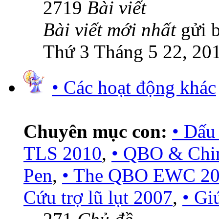
2719
Bài viết
Bài viết mới nhất
gửi 
Thứ 3 Tháng 5 22, 20
• Các hoạt động khác
Chuyên mục con:
• Dấu
TLS 2010
,
• QBO & Chi
Pen
,
• The QBO EWC 2
Cứu trợ lũ lụt 2007
,
• Gi