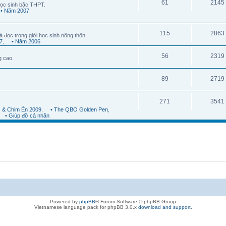
61
2145
ọc sinh bậc THPT.
• Năm 2007
115
2863
á đọc trong giới học sinh nông thôn.
7
,
• Năm 2006
56
2319
g cao.
89
2719
271
3541
 & Chim Én 2009
,
• The QBO Golden Pen
,
• Giúp đỡ cá nhân
Powered by
phpBB
® Forum Software © phpBB Group
Vietnamese language pack for phpBB 3.0.x
download and support
.