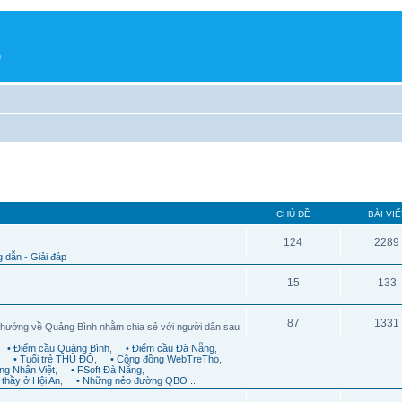
h
CHỦ ĐỀ
BÀI VIẾ
124
2289
 dẫn - Giải đáp
15
133
87
1331
 hướng về Quảng Bình nhằm chia sẻ với người dân sau
• Điểm cầu Quảng Bình
,
• Điểm cầu Đà Nẵng
,
,
• Tuổi trẻ THỦ ĐÔ
,
• Cộng đồng WebTreTho
,
ng Nhân Việt
,
• FSoft Đà Nẵng
,
 thầy ở Hội An
,
• Những nẻo đường QBO ...