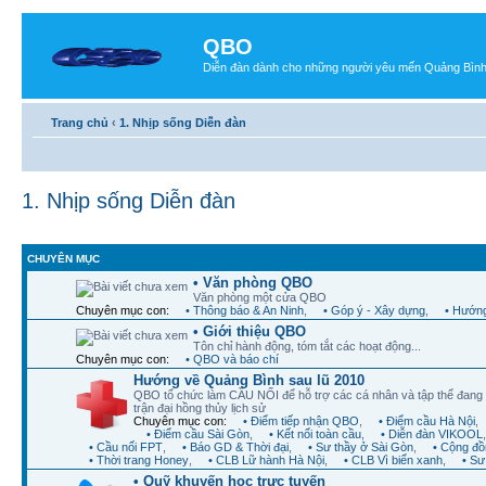
QBO
Diễn đàn dành cho những người yêu mến Quảng Bìn
Trang chủ
‹
1. Nhịp sống Diễn đàn
1. Nhịp sống Diễn đàn
CHUYÊN MỤC
• Văn phòng QBO
Văn phòng một cửa QBO
Chuyên mục con:
• Thông báo & An Ninh
,
• Góp ý - Xây dựng
,
• Hướng
• Giới thiệu QBO
Tôn chỉ hành động, tóm tắt các hoạt động...
Chuyên mục con:
• QBO và báo chí
Hướng về Quảng Bình sau lũ 2010
QBO tổ chức làm CẦU NỐI để hỗ trợ các cá nhân và tập thể đang
trận đại hồng thủy lịch sử
Chuyên mục con:
• Điểm tiếp nhận QBO
,
• Điểm cầu Hà Nội
,
• Điểm cầu Sài Gòn
,
• Kết nối toàn cầu
,
• Diễn đàn VIKOOL
• Cầu nối FPT
,
• Báo GD & Thời đại
,
• Sư thầy ở Sài Gòn
,
• Cộng đồ
• Thời trang Honey
,
• CLB Lữ hành Hà Nội
,
• CLB Vì biển xanh
,
• Sư
• Quỹ khuyến học trực tuyến