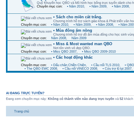
Quỹ Khuyến học QBO và Mô hình học bổng trực tuyến dành cho h
Chuyên mục con:
• Năm 2010
,
• Năm 2009
,
• Năm 2008
,
• Sách cho miền cát trắng.
Chương trình hỗ trợ sách giáo khoa & Phát triển văn ho
Chuyên mục con:
• Năm 2010
,
• Năm 2009
,
• Năm 2008
,
• Năm 200
• Mùa đông ấm nồng
Chương trình hỗ trợ đồ ấm mùa đông cho học sinh vùn
Chuyên mục con:
Năm 2008
,
Năm 2009
• Miss & Most wanted man QBO
Nơi tôn vinh vẻ đẹp QBO.
Chuyên mục con:
• Miss QBO 2007
,
• Miss QBO 2009-2010
• Các hoạt động khác
Chuyên mục con:
• Dấu chân Chiền Chiện
,
• Cầu nối TLS 2010
,
• QBO
• The QBO EWC 2008
,
• Cầu nối VINECO 2008
,
• Cứu trợ lũ lụt 2007
,
AI ĐANG TRỰC TUYẾN?
Đang xem chuyên mục này:
Không có thành viên nào đang trực tuyến
và
52
khách
Trang chủ