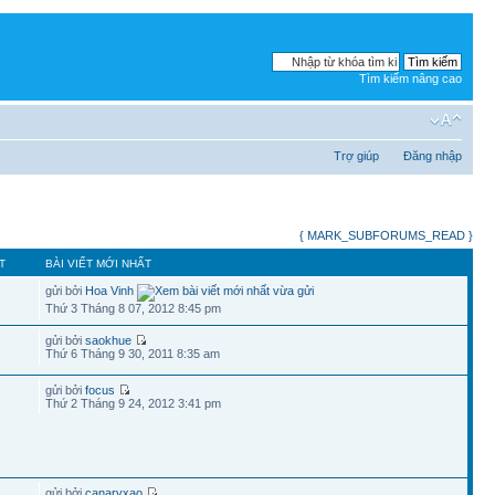
Tìm kiếm nâng cao
Trợ giúp
Đăng nhập
{ MARK_SUBFORUMS_READ }
T
BÀI VIẾT MỚI NHẤT
gửi bởi
Hoa Vinh
Thứ 3 Tháng 8 07, 2012 8:45 pm
gửi bởi
saokhue
Thứ 6 Tháng 9 30, 2011 8:35 am
gửi bởi
focus
Thứ 2 Tháng 9 24, 2012 3:41 pm
gửi bởi
canaryxao