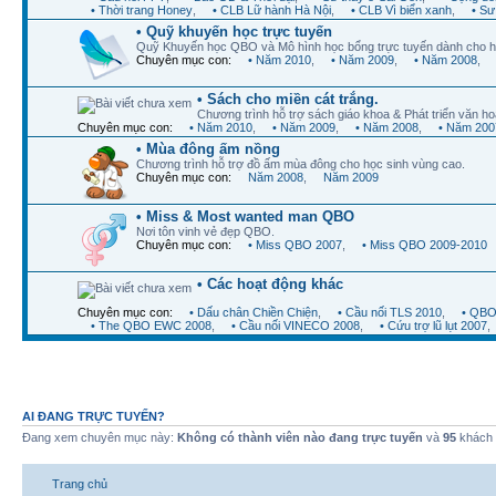
• Thời trang Honey
,
• CLB Lữ hành Hà Nội
,
• CLB Vì biển xanh
,
• Sư
• Quỹ khuyến học trực tuyến
Quỹ Khuyến học QBO và Mô hình học bổng trực tuyến dành cho h
Chuyên mục con:
• Năm 2010
,
• Năm 2009
,
• Năm 2008
,
• Sách cho miền cát trắng.
Chương trình hỗ trợ sách giáo khoa & Phát triển văn ho
Chuyên mục con:
• Năm 2010
,
• Năm 2009
,
• Năm 2008
,
• Năm 200
• Mùa đông ấm nồng
Chương trình hỗ trợ đồ ấm mùa đông cho học sinh vùng cao.
Chuyên mục con:
Năm 2008
,
Năm 2009
• Miss & Most wanted man QBO
Nơi tôn vinh vẻ đẹp QBO.
Chuyên mục con:
• Miss QBO 2007
,
• Miss QBO 2009-2010
• Các hoạt động khác
Chuyên mục con:
• Dấu chân Chiền Chiện
,
• Cầu nối TLS 2010
,
• QBO
• The QBO EWC 2008
,
• Cầu nối VINECO 2008
,
• Cứu trợ lũ lụt 2007
,
AI ĐANG TRỰC TUYẾN?
Đang xem chuyên mục này:
Không có thành viên nào đang trực tuyến
và
95
khách
Trang chủ