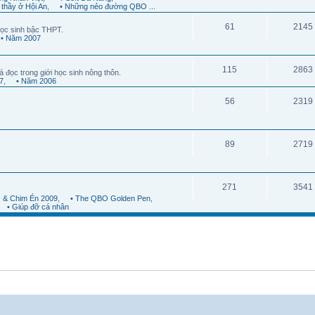
 thầy ở Hội An
,
• Những nẻo đường QBO ...
61
2145
ọc sinh bậc THPT.
• Năm 2007
115
2863
á đọc trong giới học sinh nông thôn.
7
,
• Năm 2006
56
2319
89
2719
271
3541
 & Chim Én 2009
,
• The QBO Golden Pen
,
• Giúp đỡ cá nhân