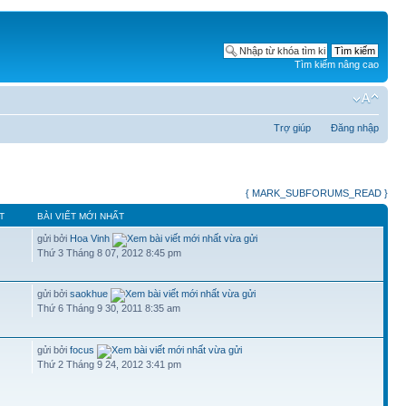
Tìm kiếm nâng cao
Trợ giúp
Đăng nhập
{ MARK_SUBFORUMS_READ }
T
BÀI VIẾT MỚI NHẤT
gửi bởi
Hoa Vinh
Thứ 3 Tháng 8 07, 2012 8:45 pm
gửi bởi
saokhue
Thứ 6 Tháng 9 30, 2011 8:35 am
gửi bởi
focus
Thứ 2 Tháng 9 24, 2012 3:41 pm