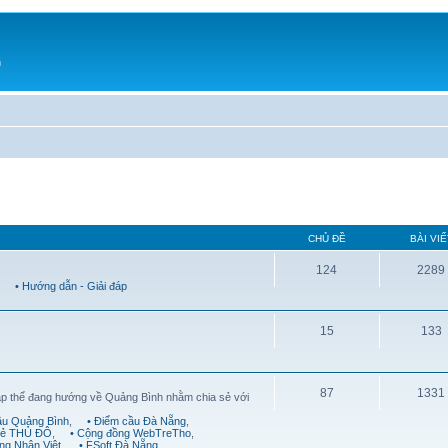
h
CHỦ ĐỀ
BÀI VIẾ
124
2289
,
• Hướng dẫn - Giải đáp
15
133
87
1331
ập thể đang hướng về Quảng Bình nhằm chia sẻ với
ầu Quảng Bình
,
• Điểm cầu Đà Nẵng
,
trẻ THỦ ĐÔ
,
• Cộng đồng WebTreTho
,
ng Nhân Việt
,
• FSoft Đà Nẵng
,