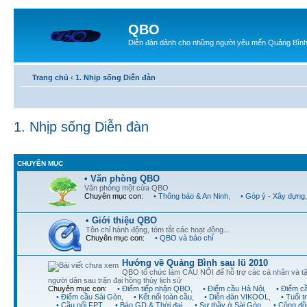
QBO
Diễn đàn dành cho những người yêu mến Quảng Bìn
Trang chủ
‹
1. Nhịp sống Diễn đàn
1. Nhịp sống Diễn đàn
CHUYÊN MỤC
• Văn phòng QBO
Văn phòng một cửa QBO
Chuyên mục con:
• Thông báo & An Ninh
,
• Góp ý - Xây dựng
• Giới thiệu QBO
Tôn chỉ hành động, tóm tắt các hoạt động...
Chuyên mục con:
• QBO và báo chí
Hướng về Quảng Bình sau lũ 2010
QBO tổ chức làm CẦU NỐI để hỗ trợ các cá nhân và t
người dân sau trận đại hồng thủy lịch sử
Chuyên mục con:
• Điểm tiếp nhận QBO
,
• Điểm cầu Hà Nội
,
• Điểm c
• Điểm cầu Sài Gòn
,
• Kết nối toàn cầu
,
• Diễn đàn VIKOOL
,
• Tuổi 
• Cầu nối FPT
,
• Báo GD & Thời đại
,
• Sư thầy ở Sài Gòn
,
• Cộng đồ