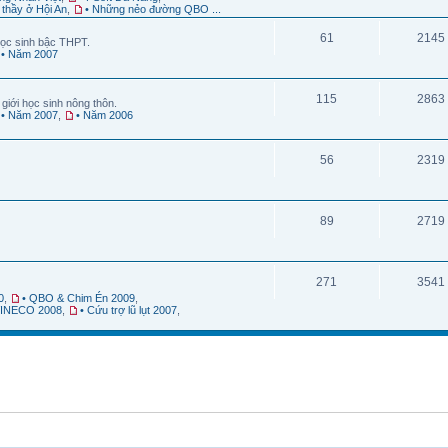
 thầy ở Hội An
,
• Những nẻo đường QBO ...
61
2145
ọc sinh bậc THPT.
• Năm 2007
115
2863
giới học sinh nông thôn.
• Năm 2007
,
• Năm 2006
56
2319
89
2719
271
3541
0
,
• QBO & Chim Én 2009
,
 VINECO 2008
,
• Cứu trợ lũ lụt 2007
,