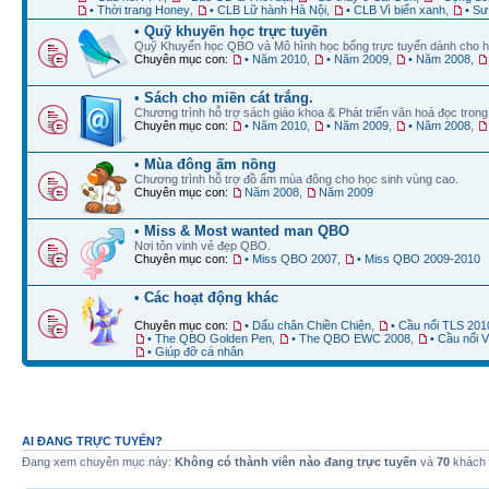
• Thời trang Honey
,
• CLB Lữ hành Hà Nội
,
• CLB Vì biển xanh
,
• Sư
• Quỹ khuyến học trực tuyến
Quỹ Khuyến học QBO và Mô hình học bổng trực tuyến dành cho h
Chuyên mục con:
• Năm 2010
,
• Năm 2009
,
• Năm 2008
,
• Sách cho miền cát trắng.
Chương trình hỗ trợ sách giáo khoa & Phát triển văn hoá đọc trong 
Chuyên mục con:
• Năm 2010
,
• Năm 2009
,
• Năm 2008
,
• Mùa đông ấm nồng
Chương trình hỗ trợ đồ ấm mùa đông cho học sinh vùng cao.
Chuyên mục con:
Năm 2008
,
Năm 2009
• Miss & Most wanted man QBO
Nơi tôn vinh vẻ đẹp QBO.
Chuyên mục con:
• Miss QBO 2007
,
• Miss QBO 2009-2010
• Các hoạt động khác
Chuyên mục con:
• Dấu chân Chiền Chiện
,
• Cầu nối TLS 201
• The QBO Golden Pen
,
• The QBO EWC 2008
,
• Cầu nối
• Giúp đỡ cá nhân
AI ĐANG TRỰC TUYẾN?
Đang xem chuyên mục này:
Không có thành viên nào đang trực tuyến
và
70
khách