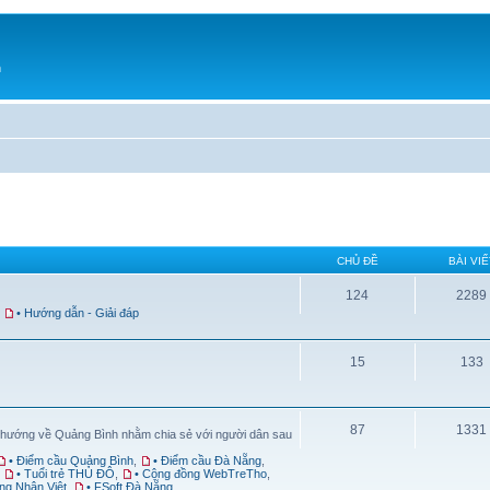
h
CHỦ ĐỀ
BÀI VIẾ
124
2289
,
• Hướng dẫn - Giải đáp
15
133
87
1331
 hướng về Quảng Bình nhằm chia sẻ với người dân sau
• Điểm cầu Quảng Bình
,
• Điểm cầu Đà Nẵng
,
,
• Tuổi trẻ THỦ ĐÔ
,
• Cộng đồng WebTreTho
,
ng Nhân Việt
,
• FSoft Đà Nẵng
,