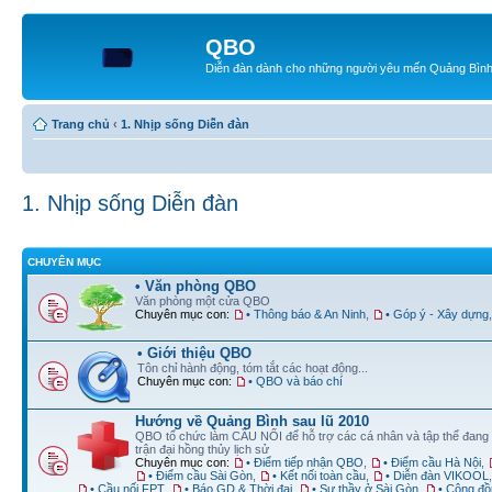
QBO
Diễn đàn dành cho những người yêu mến Quảng Bìn
Trang chủ
‹
1. Nhịp sống Diễn đàn
1. Nhịp sống Diễn đàn
CHUYÊN MỤC
• Văn phòng QBO
Văn phòng một cửa QBO
Chuyên mục con:
• Thông báo & An Ninh
,
• Góp ý - Xây dựng
• Giới thiệu QBO
Tôn chỉ hành động, tóm tắt các hoạt động...
Chuyên mục con:
• QBO và báo chí
Hướng về Quảng Bình sau lũ 2010
QBO tổ chức làm CẦU NỐI để hỗ trợ các cá nhân và tập thể đang
trận đại hồng thủy lịch sử
Chuyên mục con:
• Điểm tiếp nhận QBO
,
• Điểm cầu Hà Nội
,
• Điểm cầu Sài Gòn
,
• Kết nối toàn cầu
,
• Diễn đàn VIKOOL
• Cầu nối FPT
,
• Báo GD & Thời đại
,
• Sư thầy ở Sài Gòn
,
• Cộng đồ