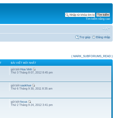
Tìm kiếm nâng cao
Trợ giúp
Đăng nhập
{ MARK_SUBFORUMS_READ }
T
BÀI VIẾT MỚI NHẤT
gửi bởi
Hoa Vinh
Thứ 3 Tháng 8 07, 2012 8:45 pm
gửi bởi
saokhue
Thứ 6 Tháng 9 30, 2011 8:35 am
gửi bởi
focus
Thứ 2 Tháng 9 24, 2012 3:41 pm