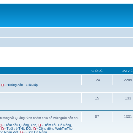
h
CHỦ ĐỀ
BÀI VIẾ
124
2289
,
• Hướng dẫn - Giải đáp
15
133
87
1331
 hướng về Quảng Bình nhằm chia sẻ với người dân sau
• Điểm cầu Quảng Bình
,
• Điểm cầu Đà Nẵng
,
,
• Tuổi trẻ THỦ ĐÔ
,
• Cộng đồng WebTreTho
,
ng Nhân Việt
,
• FSoft Đà Nẵng
,