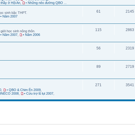
 thầy ở Hội An
,
• Những nẻo đường QBO ...
61
2145
ọc sinh bậc THPT.
• Năm 2007
115
2863
giới học sinh nông thôn.
• Năm 2007
,
• Năm 2006
56
2319
89
2719
271
3541
0
,
• QBO & Chim Én 2009
,
 VINECO 2008
,
• Cứu trợ lũ lụt 2007
,