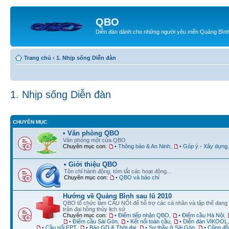
QBO
Diễn đàn dành cho những người yêu mến Quảng Bìn
Trang chủ
‹
1. Nhịp sống Diễn đàn
1. Nhịp sống Diễn đàn
CHUYÊN MỤC
• Văn phòng QBO
Văn phòng một cửa QBO
Chuyên mục con:
• Thông báo & An Ninh
,
• Góp ý - Xây dựng
• Giới thiệu QBO
Tôn chỉ hành động, tóm tắt các hoạt động...
Chuyên mục con:
• QBO và báo chí
Hướng về Quảng Bình sau lũ 2010
QBO tổ chức làm CẦU NỐI để hỗ trợ các cá nhân và tập thể đang
trận đại hồng thủy lịch sử
Chuyên mục con:
• Điểm tiếp nhận QBO
,
• Điểm cầu Hà Nội
,
• Điểm cầu Sài Gòn
,
• Kết nối toàn cầu
,
• Diễn đàn VIKOOL
• Cầu nối FPT
,
• Báo GD & Thời đại
,
• Sư thầy ở Sài Gòn
,
• Cộng đồ