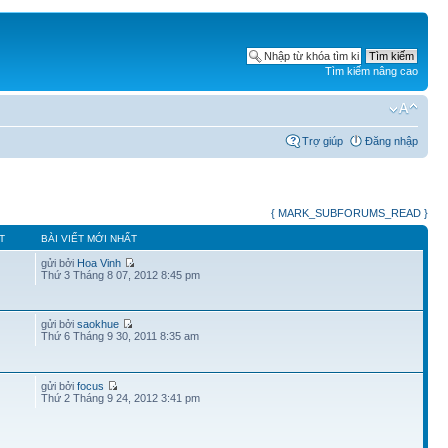
Tìm kiếm nâng cao
Trợ giúp
Đăng nhập
{ MARK_SUBFORUMS_READ }
T
BÀI VIẾT MỚI NHẤT
gửi bởi
Hoa Vinh
Thứ 3 Tháng 8 07, 2012 8:45 pm
gửi bởi
saokhue
Thứ 6 Tháng 9 30, 2011 8:35 am
gửi bởi
focus
Thứ 2 Tháng 9 24, 2012 3:41 pm