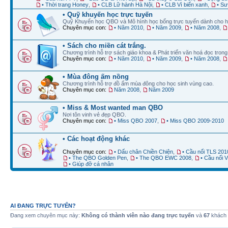
• Thời trang Honey
,
• CLB Lữ hành Hà Nội
,
• CLB Vì biển xanh
,
• Sư
• Quỹ khuyến học trực tuyến
Quỹ Khuyến học QBO và Mô hình học bổng trực tuyến dành cho h
Chuyên mục con:
• Năm 2010
,
• Năm 2009
,
• Năm 2008
,
• Sách cho miền cát trắng.
Chương trình hỗ trợ sách giáo khoa & Phát triển văn hoá đọc trong 
Chuyên mục con:
• Năm 2010
,
• Năm 2009
,
• Năm 2008
,
• Mùa đông ấm nồng
Chương trình hỗ trợ đồ ấm mùa đông cho học sinh vùng cao.
Chuyên mục con:
Năm 2008
,
Năm 2009
• Miss & Most wanted man QBO
Nơi tôn vinh vẻ đẹp QBO.
Chuyên mục con:
• Miss QBO 2007
,
• Miss QBO 2009-2010
• Các hoạt động khác
Chuyên mục con:
• Dấu chân Chiền Chiện
,
• Cầu nối TLS 201
• The QBO Golden Pen
,
• The QBO EWC 2008
,
• Cầu nối
• Giúp đỡ cá nhân
AI ĐANG TRỰC TUYẾN?
Đang xem chuyên mục này:
Không có thành viên nào đang trực tuyến
và
67
khách