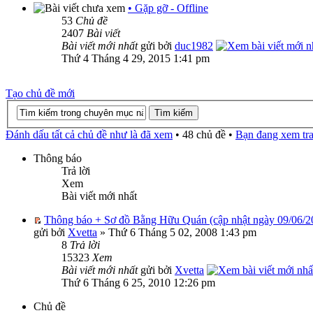
• Gặp gỡ - Offline
53
Chủ đề
2407
Bài viết
Bài viết mới nhất
gửi bởi
duc1982
Thứ 4 Tháng 4 29, 2015 1:41 pm
Tạo chủ đề mới
Đánh dấu tất cả chủ đề như là đã xem
• 48 chủ đề •
Bạn đang xem tr
Thông báo
Trả lời
Xem
Bài viết mới nhất
Thông báo + Sơ đồ Bằng Hữu Quán (cập nhật ngày 09/06/2
gửi bởi
Xvetta
» Thứ 6 Tháng 5 02, 2008 1:43 pm
8
Trả lời
15323
Xem
Bài viết mới nhất
gửi bởi
Xvetta
Thứ 6 Tháng 6 25, 2010 12:26 pm
Chủ đề