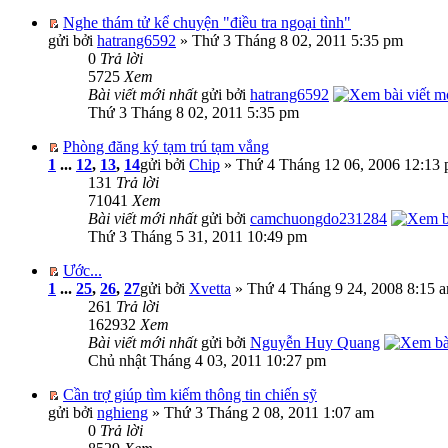
Nghe thám tử kể chuyện "điều tra ngoại tình"
gửi bởi
hatrang6592
» Thứ 3 Tháng 8 02, 2011 5:35 pm
0
Trả lời
5725
Xem
Bài viết mới nhất
gửi bởi
hatrang6592
Thứ 3 Tháng 8 02, 2011 5:35 pm
Phòng đăng ký tạm trú tạm vắng
1
...
12
,
13
,
14
gửi bởi
Chip
» Thứ 4 Tháng 12 06, 2006 12:13
131
Trả lời
71041
Xem
Bài viết mới nhất
gửi bởi
camchuongdo231284
Thứ 3 Tháng 5 31, 2011 10:49 pm
Ước...
1
...
25
,
26
,
27
gửi bởi
Xvetta
» Thứ 4 Tháng 9 24, 2008 8:15 
261
Trả lời
162932
Xem
Bài viết mới nhất
gửi bởi
Nguyễn Huy Quang
Chủ nhật Tháng 4 03, 2011 10:27 pm
Cần trợ giúp tìm kiếm thông tin chiến sỹ
gửi bởi
nghieng
» Thứ 3 Tháng 2 08, 2011 1:07 am
0
Trả lời