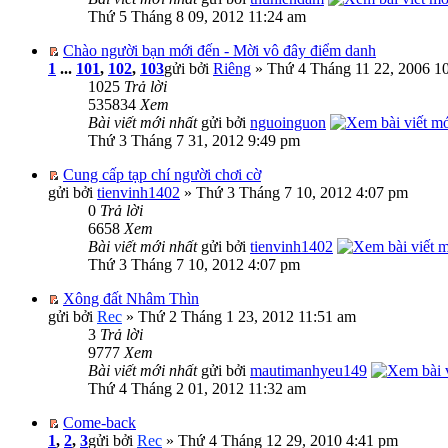
Thứ 5 Tháng 8 09, 2012 11:24 am
Chào người bạn mới đến - Mời vô đây điểm danh
1
...
101
,
102
,
103
gửi bởi
Riêng
» Thứ 4 Tháng 11 22, 2006 1
1025
Trả lời
535834
Xem
Bài viết mới nhất
gửi bởi
nguoinguon
Thứ 3 Tháng 7 31, 2012 9:49 pm
Cung cấp tạp chí người chơi cờ
gửi bởi
tienvinh1402
» Thứ 3 Tháng 7 10, 2012 4:07 pm
0
Trả lời
6658
Xem
Bài viết mới nhất
gửi bởi
tienvinh1402
Thứ 3 Tháng 7 10, 2012 4:07 pm
Xông đất Nhâm Thìn
gửi bởi
Rec
» Thứ 2 Tháng 1 23, 2012 11:51 am
3
Trả lời
9777
Xem
Bài viết mới nhất
gửi bởi
mautimanhyeu149
Thứ 4 Tháng 2 01, 2012 11:32 am
Come-back
1
,
2
,
3
gửi bởi
Rec
» Thứ 4 Tháng 12 29, 2010 4:41 pm