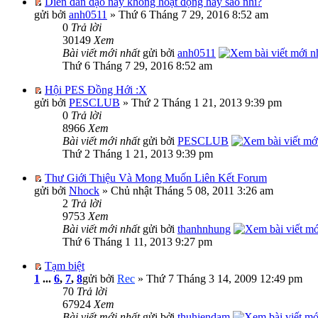
Diễn đàn dạo này không hoạt động hay sao nhỉ?
gửi bởi
anh0511
» Thứ 6 Tháng 7 29, 2016 8:52 am
0
Trả lời
30149
Xem
Bài viết mới nhất
gửi bởi
anh0511
Thứ 6 Tháng 7 29, 2016 8:52 am
Hội PES Đồng Hới :X
gửi bởi
PESCLUB
» Thứ 2 Tháng 1 21, 2013 9:39 pm
0
Trả lời
8966
Xem
Bài viết mới nhất
gửi bởi
PESCLUB
Thứ 2 Tháng 1 21, 2013 9:39 pm
Thư Giới Thiệu Và Mong Muốn Liên Kết Forum
gửi bởi
Nhock
» Chủ nhật Tháng 5 08, 2011 3:26 am
2
Trả lời
9753
Xem
Bài viết mới nhất
gửi bởi
thanhnhung
Thứ 6 Tháng 1 11, 2013 9:27 pm
Tạm biệt
1
...
6
,
7
,
8
gửi bởi
Rec
» Thứ 7 Tháng 3 14, 2009 12:49 pm
70
Trả lời
67924
Xem
Bài viết mới nhất
gửi bởi
thuhiendam