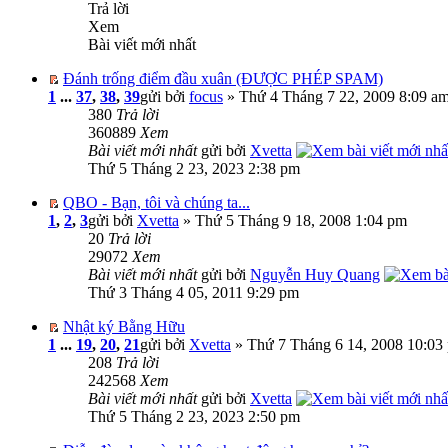
Trả lời
Xem
Bài viết mới nhất
Đánh trống điểm đầu xuân (ĐƯỢC PHÉP SPAM)
1
...
37
,
38
,
39
gửi bởi
focus
» Thứ 4 Tháng 7 22, 2009 8:09 a
380
Trả lời
360889
Xem
Bài viết mới nhất
gửi bởi
Xvetta
Thứ 5 Tháng 2 23, 2023 2:38 pm
QBO - Bạn, tôi và chúng ta...
1
,
2
,
3
gửi bởi
Xvetta
» Thứ 5 Tháng 9 18, 2008 1:04 pm
20
Trả lời
29072
Xem
Bài viết mới nhất
gửi bởi
Nguyễn Huy Quang
Thứ 3 Tháng 4 05, 2011 9:29 pm
Nhật ký Bằng Hữu
1
...
19
,
20
,
21
gửi bởi
Xvetta
» Thứ 7 Tháng 6 14, 2008 10:03
208
Trả lời
242568
Xem
Bài viết mới nhất
gửi bởi
Xvetta
Thứ 5 Tháng 2 23, 2023 2:50 pm