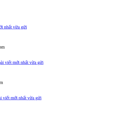
 pm
am