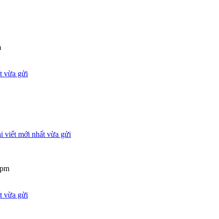
m
 pm