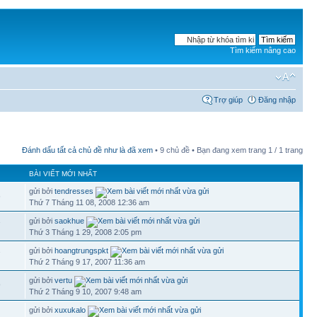
Tìm kiếm nâng cao
Trợ giúp
Đăng nhập
Đánh dấu tất cả chủ đề như là đã xem
• 9 chủ đề • Bạn đang xem trang
1
/
1
trang
BÀI VIẾT MỚI NHẤT
gửi bởi
tendresses
6
Thứ 7 Tháng 11 08, 2008 12:36 am
gửi bởi
saokhue
7
Thứ 3 Tháng 1 29, 2008 2:05 pm
gửi bởi
hoangtrungspkt
7
Thứ 2 Tháng 9 17, 2007 11:36 am
gửi bởi
vertu
9
Thứ 2 Tháng 9 10, 2007 9:48 am
gửi bởi
xuxukalo
2