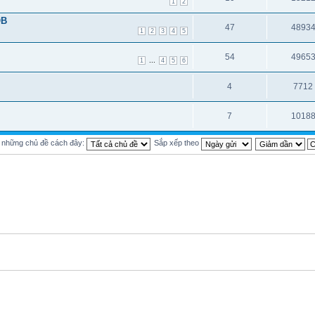
1
2
QB
47
4893
1
2
3
4
5
54
4965
...
1
4
5
6
4
7712
7
1018
ị những chủ đề cách đây:
Sắp xếp theo