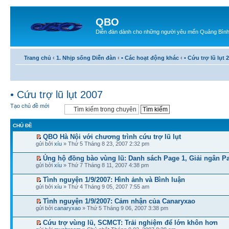
QBO
Diễn đàn dành cho những người yêu mến Quảng Bìn
Trang chủ
‹
1. Nhịp sống Diễn đàn
‹
• Các hoạt động khác
‹
• Cứu trợ lũ lụt 
• Cứu trợ lũ lụt 2007
Tạo chủ đề mới
CHỦ ĐỀ
QBO Hà Nội với chương trình cứu trợ lũ lụt
gửi bởi
xíu
» Thứ 5 Tháng 8 23, 2007 2:32 pm
Ủng hộ đồng bào vùng lũ: Danh sách Page 1, Giải ngân Pa
gửi bởi
xíu
» Thứ 7 Tháng 8 11, 2007 4:38 pm
Tình nguyện 1/9/2007: Hình ảnh và Bình luận
gửi bởi
xíu
» Thứ 4 Tháng 9 05, 2007 7:55 am
Tình nguyện 1/9/2007: Cảm nhận của Canaryxao
gửi bởi
canaryxao
» Thứ 5 Tháng 9 06, 2007 3:38 pm
Cứu trợ vùng lũ, SCMCT: Trải nghiệm để lớn khôn hơn