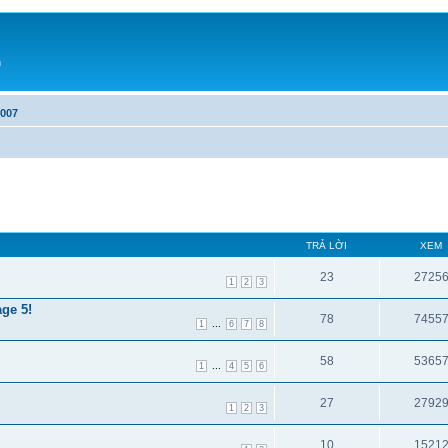
h
2007
TRẢ LỜI
XEM
23
2725
1
2
3
ge 5!
78
7455
...
1
6
7
8
58
5365
...
1
4
5
6
27
2792
1
2
3
10
1521