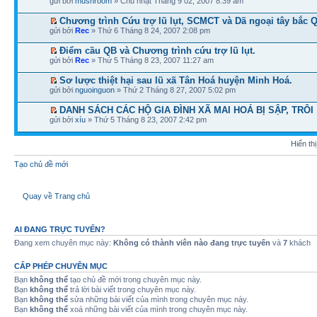
gửi bởi
mushroom
» Chủ nhật Tháng 9 02, 2007 8:39 am
Chương trình Cứu trợ lũ lụt, SCMCT và Dã ngoại tây bắc 
gửi bởi
Rec
» Thứ 6 Tháng 8 24, 2007 2:08 pm
Điểm cầu QB và Chương trình cứu trợ lũ lụt.
gửi bởi
Rec
» Thứ 5 Tháng 8 23, 2007 11:27 am
Sơ lược thiệt hại sau lũ xã Tân Hoá huyện Minh Hoá.
gửi bởi
nguoinguon
» Thứ 2 Tháng 8 27, 2007 5:02 pm
DANH SÁCH CÁC HỘ GIA ĐÌNH XÃ MAI HOÁ BỊ SẬP, TRÔI
gửi bởi
xíu
» Thứ 5 Tháng 8 23, 2007 2:42 pm
Hiển th
Tạo chủ đề mới
Quay về Trang chủ
AI ĐANG TRỰC TUYẾN?
Đang xem chuyên mục này:
Không có thành viên nào đang trực tuyến
và
7
khách
CẤP PHÉP CHUYÊN MỤC
Bạn
không thể
tạo chủ đề mới trong chuyên mục này.
Bạn
không thể
trả lời bài viết trong chuyên mục này.
Bạn
không thể
sửa những bài viết của mình trong chuyên mục này.
Bạn
không thể
xoá những bài viết của mình trong chuyên mục này.