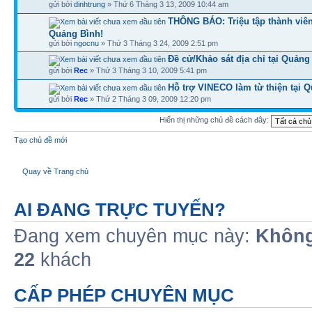
gửi bởi
dinhtrung
» Thứ 6 Tháng 3 13, 2009 10:44 am
THÔNG BÁO: Triệu tập thành viê
Quảng Bình!
gửi bởi
ngocnu
» Thứ 3 Tháng 3 24, 2009 2:51 pm
Đề cử/Khảo sát địa chỉ tại Quảng
gửi bởi
Rec
» Thứ 3 Tháng 3 10, 2009 5:41 pm
Hỗ trợ VINECO làm từ thiện tại 
gửi bởi
Rec
» Thứ 2 Tháng 3 09, 2009 12:20 pm
Hiển thị những chủ đề cách đây:
Tạo chủ đề mới
Quay về Trang chủ
AI ĐANG TRỰC TUYẾN?
Đang xem chuyên mục này:
Không
22
khách
CẤP PHÉP CHUYÊN MỤC